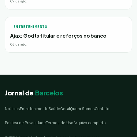
07 de ago.
ENTRETENIMENTO
Ajax: Godts titular e reforços no banco
06 de ago.
Jornal de
Barcelos
Notícias
Entretenimento
Saúde
Geral
Quem Somos
Contato
Política de Privacidade
Termos de Uso
Arquivo completo