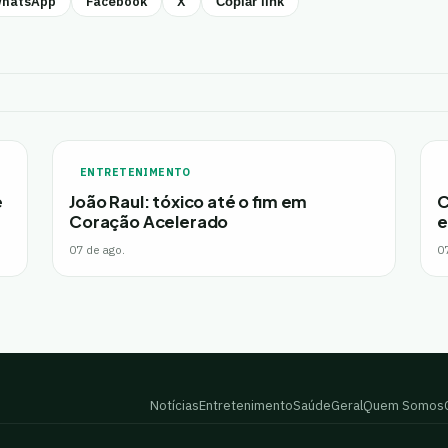
hatsApp
Facebook
X
Copiar link
ENTRETENIMENTO
e
João Raul: tóxico até o fim em
C
Coração Acelerado
e
07 de ago.
0
Notícias
Entretenimento
Saúde
Geral
Quem Somos