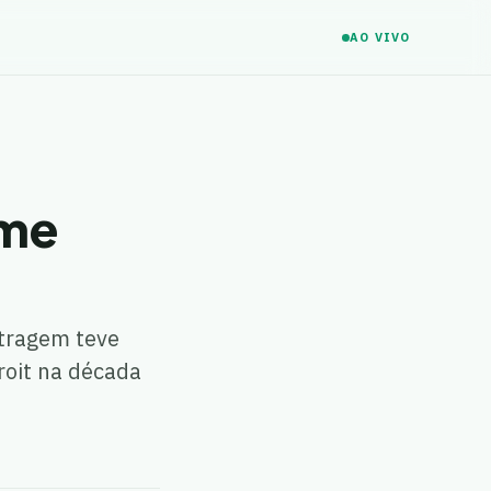
AO VIVO
lme
etragem teve
troit na década