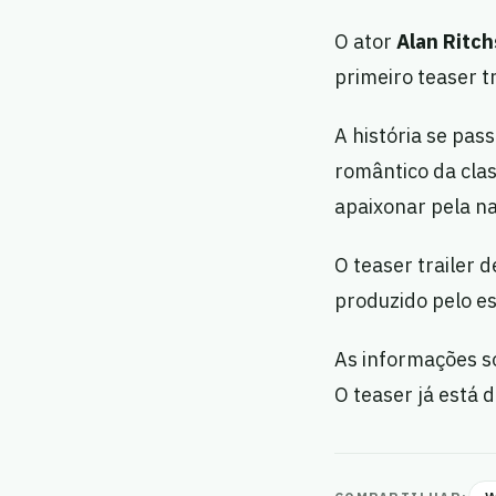
O ator
Alan Ritc
primeiro teaser tr
A história se pa
romântico da clas
apaixonar pela n
O teaser trailer 
produzido pelo e
As informações so
O teaser já está d