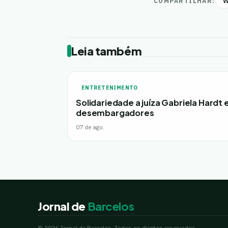
W
COMPARTILHAR:
Leia também
ENTRETENIMENTO
Solidariedade a juíza Gabriela Hardt 
desembargadores
07 de ago.
Jornal de
Barcelos
© 2026 Jornal de Barcelos. Todos os direitos reservados.