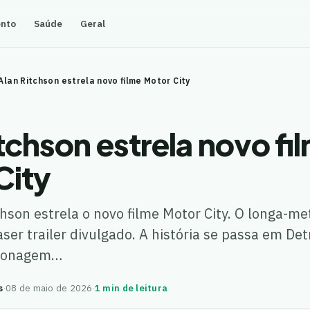
ento
Saúde
Geral
Alan Ritchson estrela novo filme Motor City
tchson estrela novo fi
City
chson estrela o novo filme Motor City. O longa-m
aser trailer divulgado. A história se passa em De
rsonagem…
s
·
08 de maio de 2026
·
1 min de leitura