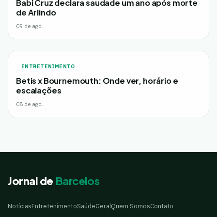
Babi Cruz declara saudade um ano após morte
de Arlindo
09 de ago.
ENTRETENIMENTO
Betis x Bournemouth: Onde ver, horário e
escalações
08 de ago.
Jornal de
Barcelos
Notícias
Entretenimento
Saúde
Geral
Quem Somos
Contato