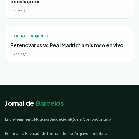
escalações
08 de ago.
ENTRETENIMENTO
Ferencvaros vs Real Madrid: amistoso en vivo
08 de ago.
Jornal de
Barcelos
Entretenimento
Notícias
Saúde
Geral
Quem Somos
Contato
Política de Privacidade
Termos de Uso
Arquivo completo