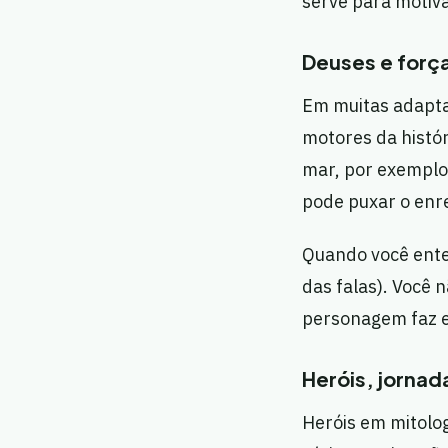
serve para motivar
Deuses e força
Em muitas adapta
motores da histó
mar, por exemplo,
pode puxar o enr
Quando você enten
das falas). Você 
personagem faz e
Heróis, jornad
Heróis em mitolo