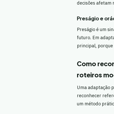
decisões afetam 
Preságio e orác
Preságio é um sin
futuro. Em adapta
principal, porque
Como reconh
roteiros m
Uma adaptação po
reconhecer referê
um método prátic