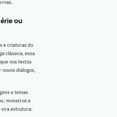
ernas.
série ou
s e criaturas do
a clássica, essa
 que nos textos
r novos diálogos,
gens e temas.
os; monstros e
 vira estrutura: