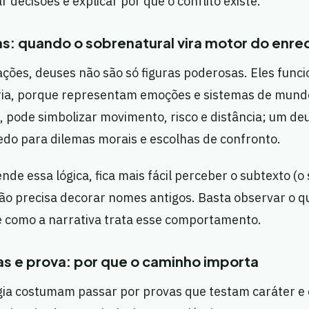
 decisões e explicar por que o conflito existe.
s: quando o sobrenatural vira motor do enre
ções, deuses não são só figuras poderosas. Eles fun
ria, porque representam emoções e sistemas de mund
 pode simbolizar movimento, risco e distância; um deu
edo para dilemas morais e escolhas de confronto.
de essa lógica, fica mais fácil perceber o subtexto (o 
não precisa decorar nomes antigos. Basta observar o q
 como a narrativa trata esse comportamento.
as e prova: por que o caminho importa
gia costumam passar por provas que testam caráter e