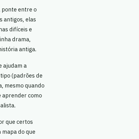
 ponte entre o
s antigos, elas
as difíceis e
tinha drama,
stória antiga.
ue ajudam a
tipo (padrões de
ia, mesmo quando
 e aprender como
alista.
or que certos
um mapa do que