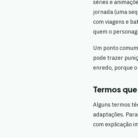
séries e animaçõe
jornada (uma sequ
com viagens e bat
quem o personag
Um ponto comum é
pode trazer puni
enredo, porque o
Termos que 
Alguns termos té
adaptações. Para
com explicação i