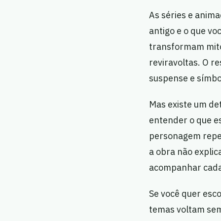
As séries e anima
antigo e o que voc
transformam mitos
reviravoltas. O r
suspense e símbo
Mas existe um det
entender o que e
personagem repet
a obra não explic
acompanhar cada n
Se você quer esco
temas voltam semp