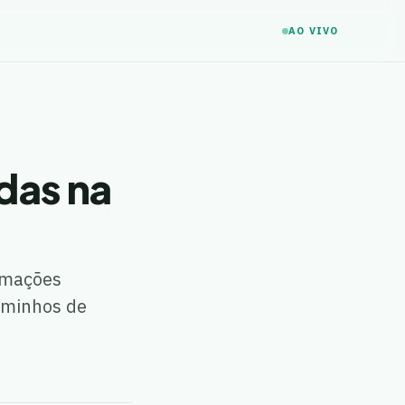
AO VIVO
adas na
nimações
caminhos de