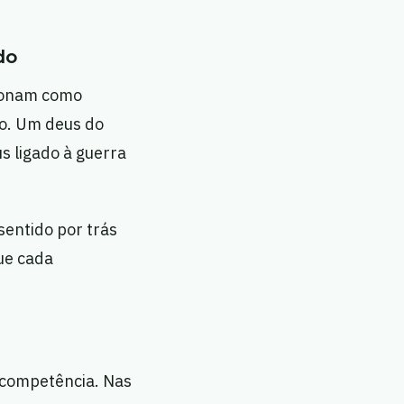
do
cionam como
o. Um deus do
s ligado à guerra
sentido por trás
ue cada
 competência. Nas