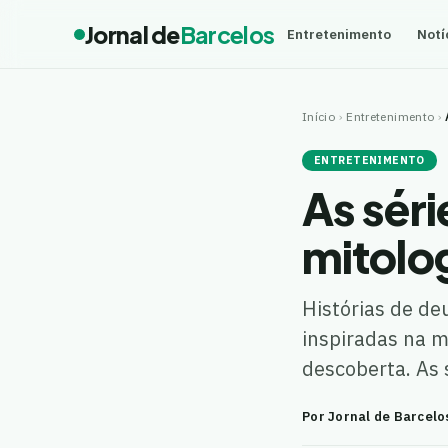
Jornal de
Barcelos
Entretenimento
Notí
Início
›
Entretenimento
›
ENTRETENIMENTO
As séri
mitolog
Histórias de de
inspiradas na m
descoberta. As 
Por Jornal de Barcelo