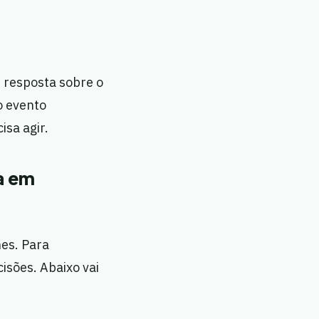
e resposta sobre o
o evento
isa agir.
a em
es. Para
isões. Abaixo vai