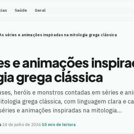
cias
Saúde
Geral
As séries e animações inspiradas na mitologia grega clássica
es e animações inspir
ia grega clássica
uses, heróis e monstros contadas em séries e a
itologia grega clássica, com linguagem clara e 
séries e animações inspiradas na mitologia…
s
·
14 de junho de 2026
·
10 min de leitura