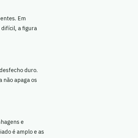
rentes. Em
fícil, a figura
 desfecho duro.
ia não apaga os
inhagens e
iado é amplo e as