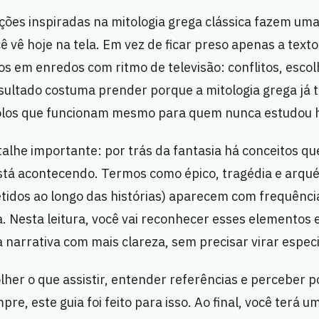
ções inspiradas na mitologia grega clássica fazem uma
ê vê hoje na tela. Em vez de ficar preso apenas a texto
 em enredos com ritmo de televisão: conflitos, escolh
esultado costuma prender porque a mitologia grega já 
los que funcionam mesmo para quem nunca estudou hi
alhe importante: por trás da fantasia há conceitos q
stá acontecendo. Termos como épico, tragédia e arqué
idos ao longo das histórias) aparecem com frequênc
a. Nesta leitura, você vai reconhecer esses elementos
arrativa com mais clareza, sem precisar virar especi
lher o que assistir, entender referências e perceber p
re, este guia foi feito para isso. Ao final, você terá 