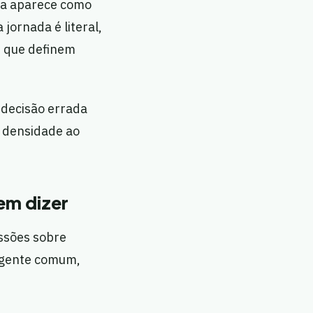
ura aparece como
jornada é literal,
s que definem
decisão errada
á densidade ao
em dizer
ssões sobre
e gente comum,