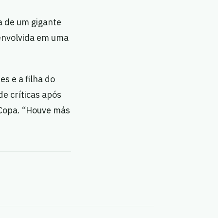
a de um gigante
 envolvida em uma
s e a filha do
de críticas após
 Copa. “Houve más