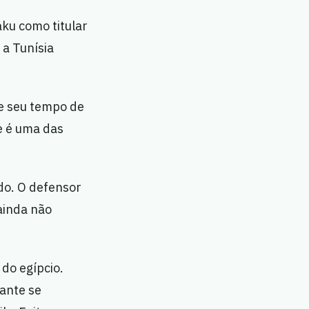
aku como titular
 a Tunísia
e seu tempo de
e é uma das
do. O defensor
ainda não
 do egípcio.
ante se