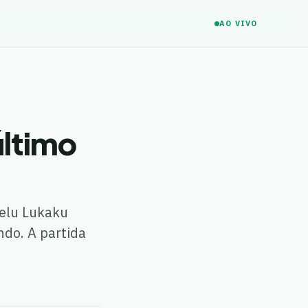
AO VIVO
último
melu Lukaku
ndo. A partida