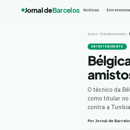
Jornal de
Barcelos
Notícias
Entretenim
Início
›
Entretenimento
›
ENTRETENIMENTO
Bélgic
amisto
O técnico da Bé
como titular no
contra a Tunísi
Por Jornal de Barcelo