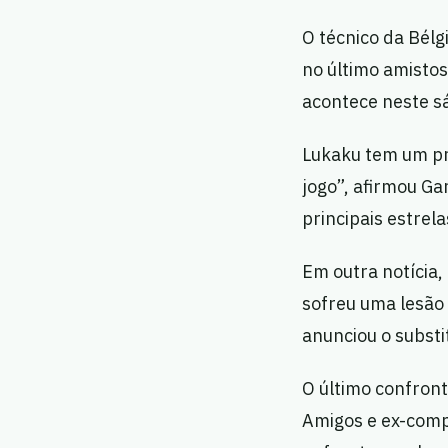
O técnico da Bélg
no último amistos
acontece neste s
Lukaku tem um p
jogo”, afirmou Ga
principais estrela
Em outra notícia,
sofreu uma lesão 
anunciou o substi
O último confronto
Amigos e ex-comp