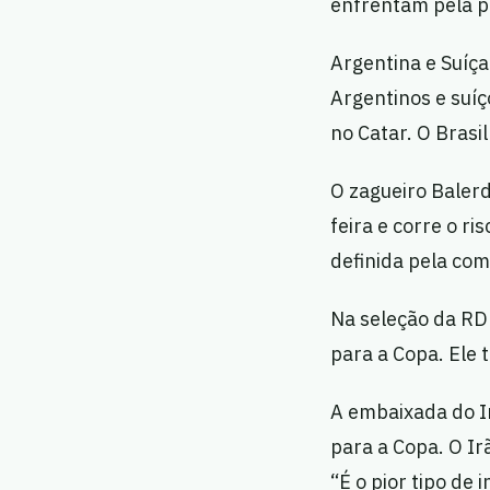
enfrentam pela pr
Argentina e Suíç
Argentinos e suí
no Catar. O Brasil
O zagueiro Balerd
feira e corre o ri
definida pela com
Na seleção da RD
para a Copa. Ele 
A embaixada do I
para a Copa. O Ir
“É o pior tipo de 