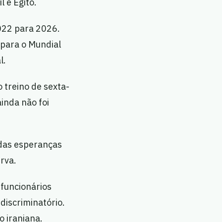
 e Egito.
022 para 2026.
para o Mundial
l.
 treino de sexta-
ainda não foi
 das esperanças
erva.
 funcionários
discriminatório.
o iraniana.