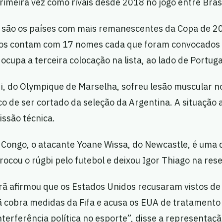
imeira vez como rivais desde 2018 no jogo entre Brasil
a são os países com mais remanescentes da Copa de 2
ços contam com 17 nomes cada que foram convocados 
 ocupa a terceira colocação na lista, ao lado de Portuga
i, do Olympique de Marselha, sofreu lesão muscular no
sco de ser cortado da seleção da Argentina. A situação 
issão técnica.
 Congo, o atacante Yoane Wissa, do Newcastle, é uma
trocou o rúgbi pelo futebol e deixou Igor Thiago na res
rã afirmou que os Estados Unidos recusaram vistos de
ã cobra medidas da Fifa e acusa os EUA de tratamento 
interferência política no esporte”, disse a representaçã