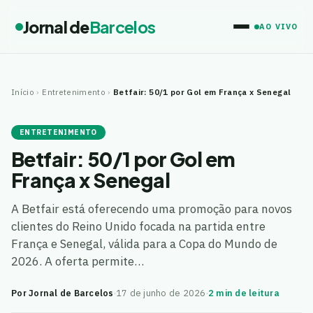
Jornal de
Barcelos
AO VIVO
Início
›
Entretenimento
›
Betfair: 50/1 por Gol em França x Senegal
ENTRETENIMENTO
Betfair: 50/1 por Gol em
França x Senegal
A Betfair está oferecendo uma promoção para novos
clientes do Reino Unido focada na partida entre
França e Senegal, válida para a Copa do Mundo de
2026. A oferta permite…
Por Jornal de Barcelos
·
17 de junho de 2026
·
2 min de leitura