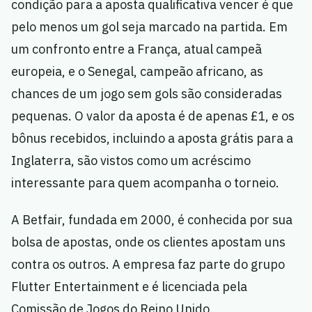
condição para a aposta qualificativa vencer é que
pelo menos um gol seja marcado na partida. Em
um confronto entre a França, atual campeã
europeia, e o Senegal, campeão africano, as
chances de um jogo sem gols são consideradas
pequenas. O valor da aposta é de apenas £1, e os
bônus recebidos, incluindo a aposta grátis para a
Inglaterra, são vistos como um acréscimo
interessante para quem acompanha o torneio.
A Betfair, fundada em 2000, é conhecida por sua
bolsa de apostas, onde os clientes apostam uns
contra os outros. A empresa faz parte do grupo
Flutter Entertainment e é licenciada pela
Comissão de Jogos do Reino Unido.