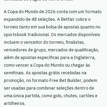
A Copa do Mundo de 2026 conta com um formato
expandido de 48 seleções. A Betfair cobre o
torneio tanto em sua bolsa de apostas quanto no
sportsbook tradicional. Os mercados disponíveis
incluem o vencedor do torneio, finalistas,
vencedores de grupo, mercados de qualificação,
além de apostas específicas para a Inglaterra,
como vencer a Copa do Mundo ou chegar às
semifinais. As apostas grátis recebidas na
promoção, no formato Free Bet Builder, podem
ser usadas para combinar seleções dentro de
uma única partida, como gols, chutes, cartões e
artilheiros.