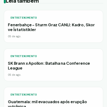
Leia também
ENTRETENIMENTO
Fenerbahçe - Sturm Graz CANLI: Kadro, Skor
ve İstatistikler
05 de ago.
ENTRETENIMENTO
SK Brann x Apollon: Batalha na Conference
League
05 de ago.
ENTRETENIMENTO
Guatemala: mil evacuados após erupção
vulcânica