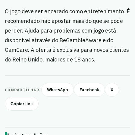
O jogo deve ser encarado como entretenimento. É
recomendado não apostar mais do que se pode
perder. Ajuda para problemas com jogo está
disponível através do BeGambleAware e do
GamCare. A oferta é exclusiva para novos clientes
do Reino Unido, maiores de 18 anos.
WhatsApp
Facebook
X
COMPARTILHAR:
Copiar link