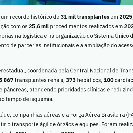
u um recorde histórico de
31 mil transplantes
em
2025
ção com os
25,6 mil
procedimentos realizados em
20
orias na logística e na organização do Sistema Único 
nto de parcerias institucionais e a ampliação do aces
terestadual, coordenada pela Central Nacional de Tran
5
867
transplantes renais,
375
hepáticos,
100
cardíac
e pâncreas, atendendo prioridades clínicas e reduzin
 ao tempo de isquemia.
aúde, companhias aéreas e a Força Aérea Brasileira (
tir o transporte ágil de órgãos e equipes. Foram reali