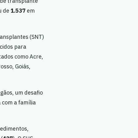
 de transplante
u de
1.537
em
Transplantes (SNT)
cidos para
stados como Acre,
osso, Goiás,
rgãos, um desafio
 com a família
edimentos,