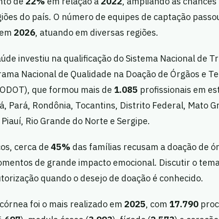
nto de
22%
em relação a
2022
, ampliando as chances
giões do país. O número de equipes de captação passo
em
2026
, atuando em diversas regiões.
aúde investiu na qualificação do Sistema Nacional de 
rama Nacional de Qualidade na Doação de Órgãos e Te
RODOT), que formou mais de
1.085
profissionais em e
Pará, Rondônia, Tocantins, Distrito Federal, Mato Gr
 Piauí, Rio Grande do Norte e Sergipe.
os, cerca de
45%
das famílias recusam a doação de ó
mentos de grande impacto emocional. Discutir o tema
autorização quando o desejo de doação é conhecido.
córnea foi o mais realizado em
2025
, com
17.790
proc