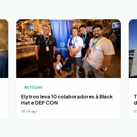
NOTÍCIAS
Elytron leva 10 colaboradores à Black
T
Hat e DEF CON
d
08 de ago.
0