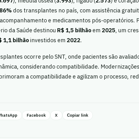
6.697
), medula óssea (
3.993
), fígado (
2.573
) e coração
86%
dos transplantes no país, com assistência gratuit
, acompanhamento e medicamentos pós-operatórios. P
ério da Saúde destinou
R$ 1,5 bilhão
em
2025
, um cre
 1,1 bilhão
investidos em
2022
.
splantes ocorre pelo SNT, onde pacientes são avaliado
dinâmica, considerando compatibilidade. Modernizaçõe
primoram a compatibilidade e agilizam o processo, red
hatsApp
Facebook
X
Copiar link