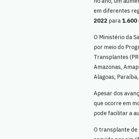
no ano, um aume
em diferentes re
2022
para
1.600
O Ministério da S
por meio do Prog
Transplantes (P
Amazonas, Amapá, 
Alagoas, Paraíba,
Apesar dos avanç
que ocorre em mo
pode facilitar a 
O transplante de 