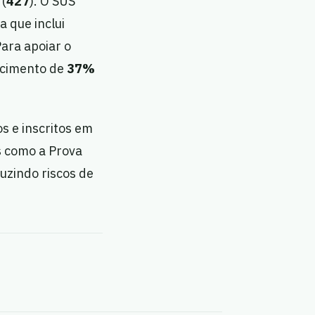
 (
427
). O SUS
a que inclui
ara apoiar o
scimento de
37%
s e inscritos em
s como a Prova
uzindo riscos de