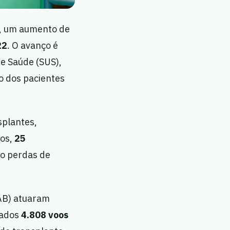
, um aumento de
22
. O avanço é
de Saúde (SUS),
so dos pacientes
splantes,
os,
25
do perdas de
FAB) atuaram
zados
4.808 voos