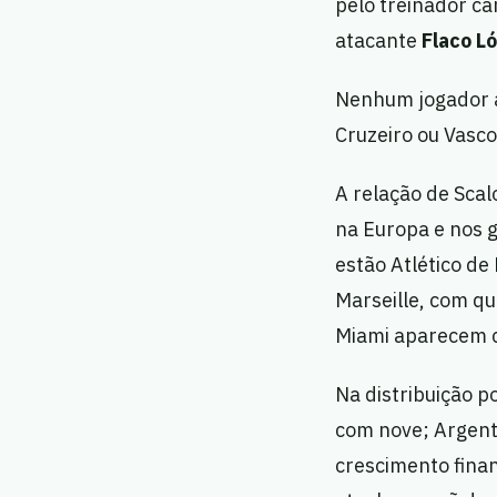
pelo treinador c
atacante
Flaco L
Nenhum jogador a
Cruzeiro ou Vasco 
A relação de Scal
na Europa e nos 
estão Atlético de
Marseille, com qu
Miami aparecem c
Na distribuição p
com nove; Argenti
crescimento fina