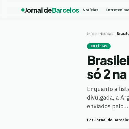
Jornal de
Barcelos
Notícias
Entretenim
Início
›
Notícias
›
Brasil
NOTÍCIAS
Brasile
só 2 na
Enquanto a list
divulgada, a Ar
enviados pelo…
Por Jornal de Barcelo