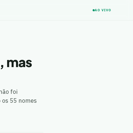
AO VIVO
s, mas
não foi
o os 55 nomes