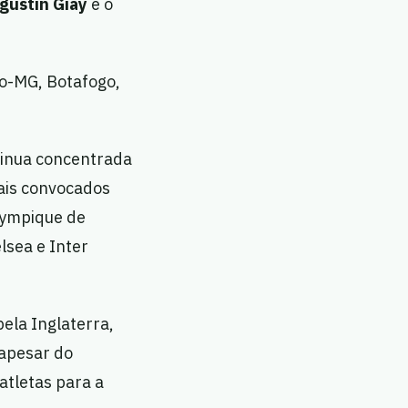
gustín Giay
e o
co-MG, Botafogo,
ntinua concentrada
ais convocados
Olympique de
lsea e Inter
ela Inglaterra,
 apesar do
atletas para a