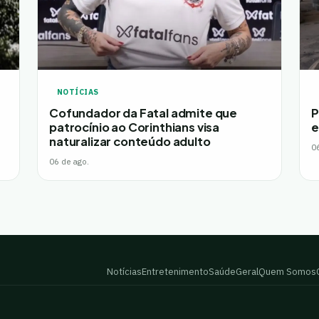
NOTÍCIAS
Cofundador da Fatal admite que
P
patrocínio ao Corinthians visa
e
naturalizar conteúdo adulto
0
06 de ago.
Notícias
Entretenimento
Saúde
Geral
Quem Somos