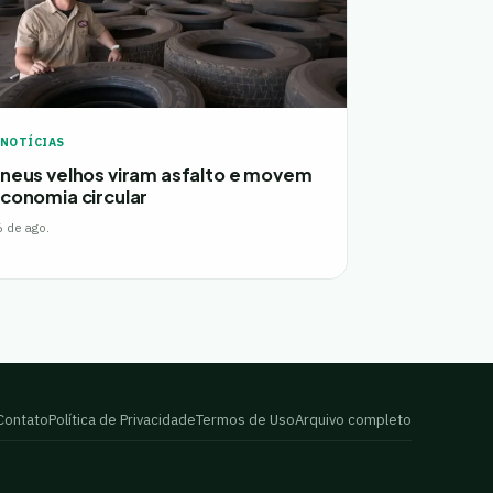
NOTÍCIAS
neus velhos viram asfalto e movem
conomia circular
6 de ago.
Contato
Política de Privacidade
Termos de Uso
Arquivo completo