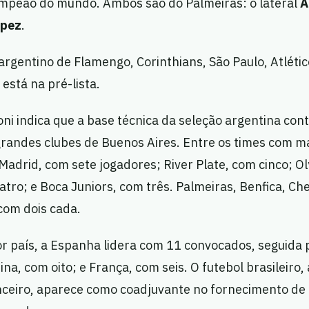
ampeão do mundo. Ambos são do Palmeiras: o lateral
A
ópez
.
rgentino de Flamengo, Corinthians, São Paulo, Atléti
está na pré-lista.
oni indica que a base técnica da seleção argentina co
grandes clubes de Buenos Aires. Entre os times com m
 Madrid, com sete jogadores; River Plate, com cinco; 
atro; e Boca Juniors, com três. Palmeiras, Benfica, Che
om dois cada.
or país, a Espanha lidera com 11 convocados, seguida p
na, com oito; e França, com seis. O futebol brasileiro,
nceiro, aparece como coadjuvante no fornecimento de 