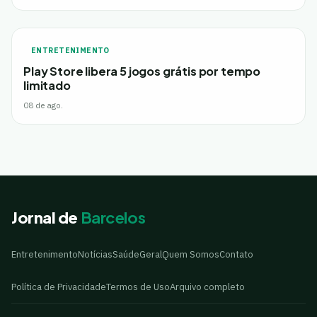
ENTRETENIMENTO
Play Store libera 5 jogos grátis por tempo
limitado
08 de ago.
Jornal de
Barcelos
Entretenimento
Notícias
Saúde
Geral
Quem Somos
Contato
Política de Privacidade
Termos de Uso
Arquivo completo