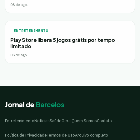
08 de ago.
ENTRETENIMENTO
Play Store libera 5 jogos grátis por tempo
limitado
08 de ago.
Jornal de
Barcelos
Entretenimento
Notícias
Saúde
Geral
Quem Somos
Contato
Política de Privacidade
Termos de Uso
Arquivo completo