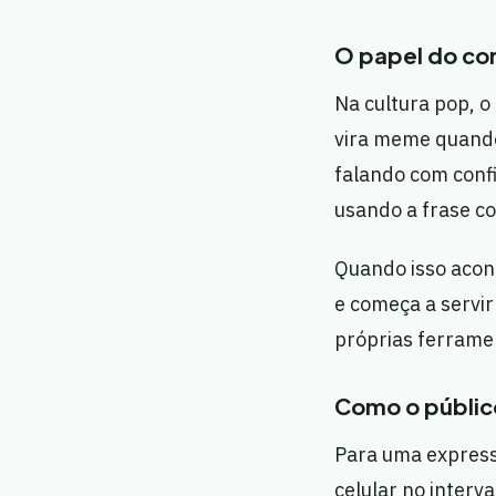
O papel do co
Na cultura pop, o
vira meme quando
falando com conf
usando a frase c
Quando isso aconte
e começa a servir 
próprias ferrame
Como o públi
Para uma expressã
celular no interv