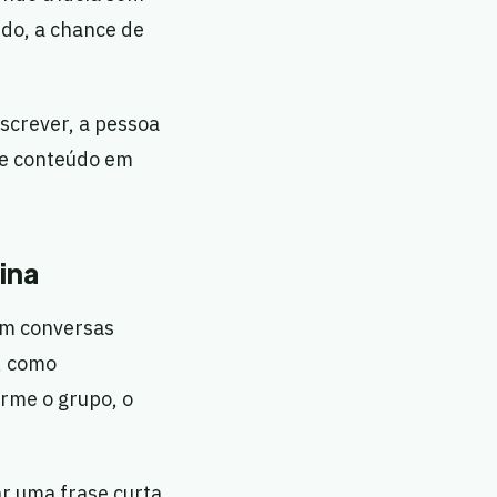
ido, a chance de
screver, a pessoa
me conteúdo em
ina
 em conversas
, como
rme o grupo, o
ar uma frase curta