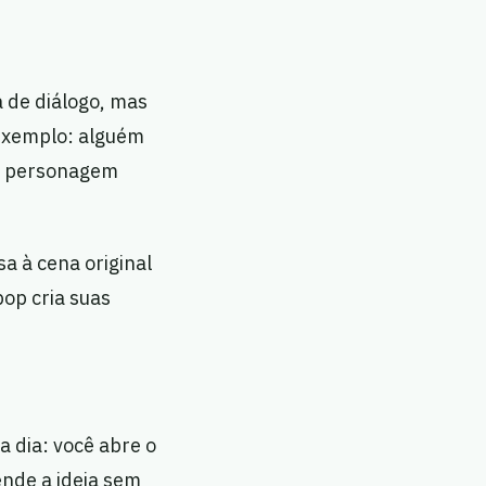
a de diálogo, mas
 exemplo: alguém
um personagem
sa à cena original
pop cria suas
a dia: você abre o
ende a ideia sem