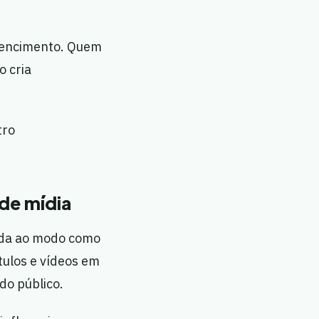
rtencimento. Quem
o cria
tro
de mídia
gada ao modo como
tulos e vídeos em
do público.