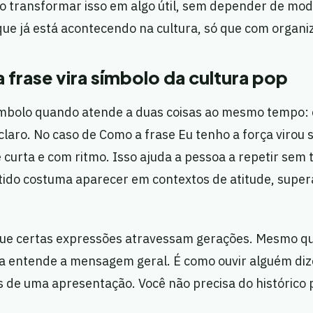
o transformar isso em algo útil, sem depender de moda
 que já está acontecendo na cultura, só que com organi
 frase vira símbolo da cultura pop
ímbolo quando atende a duas coisas ao mesmo tempo: é
 claro. No caso de Como a frase Eu tenho a força virou 
é curta e com ritmo. Isso ajuda a pessoa a repetir sem t
ntido costuma aparecer em contextos de atitude, supe
 que certas expressões atravessam gerações. Mesmo 
a entende a mensagem geral. É como ouvir alguém di
s de uma apresentação. Você não precisa do histórico p