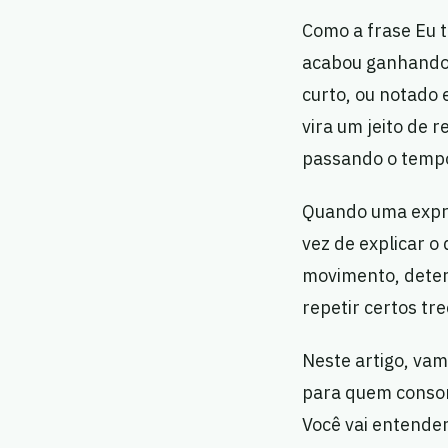
Como a frase Eu t
acabou ganhando v
curto, ou notado 
vira um jeito de
passando o tempo
Quando uma expre
vez de explicar o
movimento, determ
repetir certos tr
Neste artigo, vam
para quem consom
Você vai entende