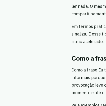
ler nada. O mesmo
compartilhament
Em termos prático
sinaliza. E esse
ritmo acelerado.
Como a fras
Como a frase Eu t
informais porque
provocação leve 
momento e até o t
Veja exemplos rea