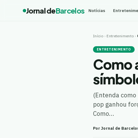
Jornal de
Barcelos
Notícias
Entretenim
Início
›
Entretenimento
›
ENTRETENIMENTO
Como a 
símbol
(Entenda como a
pop ganhou força
Como…
Por Jornal de Barcelo