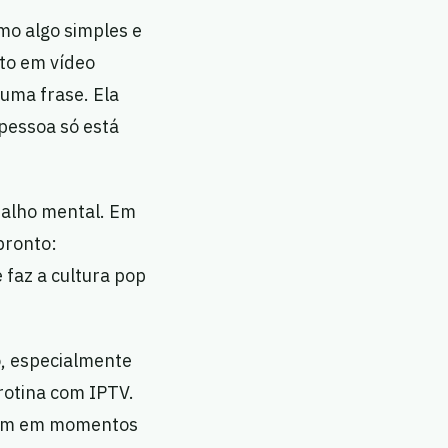
mo algo simples e
sto em vídeo
 uma frase. Ela
pessoa só está
talho mental. Em
pronto:
 faz a cultura pop
o, especialmente
rotina com IPTV.
usam em momentos