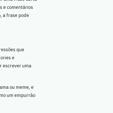
s e comentários
, a frase pode
ressões que
ories e
ar escrever uma
rama ou meme, e
 como um empurrão