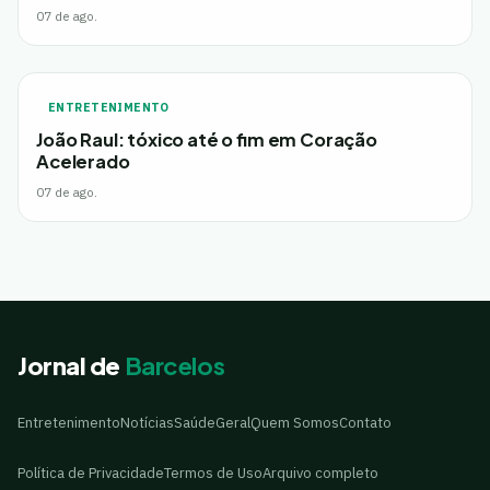
07 de ago.
ENTRETENIMENTO
João Raul: tóxico até o fim em Coração
Acelerado
07 de ago.
Jornal de
Barcelos
Entretenimento
Notícias
Saúde
Geral
Quem Somos
Contato
Política de Privacidade
Termos de Uso
Arquivo completo