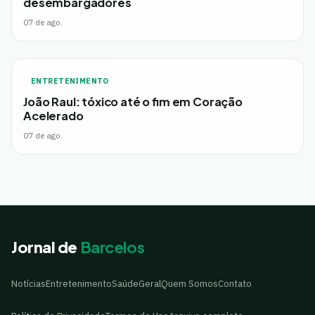
desembargadores
07 de ago.
ENTRETENIMENTO
João Raul: tóxico até o fim em Coração
Acelerado
07 de ago.
Jornal de
Barcelos
Notícias
Entretenimento
Saúde
Geral
Quem Somos
Contato