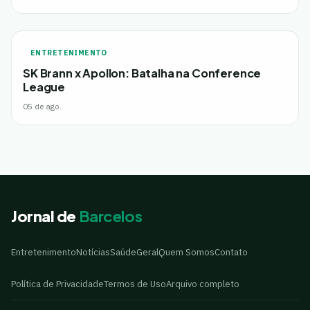
ENTRETENIMENTO
SK Brann x Apollon: Batalha na Conference
League
05 de ago.
Jornal de
Barcelos
Entretenimento
Notícias
Saúde
Geral
Quem Somos
Contato
Política de Privacidade
Termos de Uso
Arquivo completo