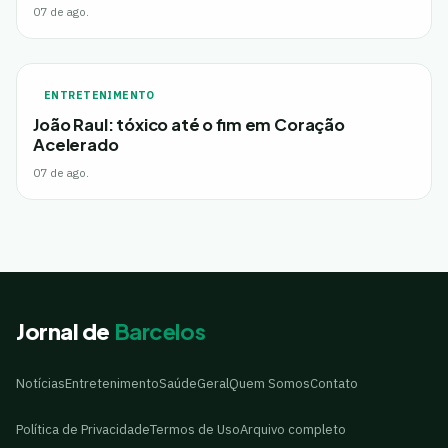
07 de ago.
ENTRETENIMENTO
João Raul: tóxico até o fim em Coração
Acelerado
07 de ago.
Jornal de
Barcelos
Notícias
Entretenimento
Saúde
Geral
Quem Somos
Contato
Política de Privacidade
Termos de Uso
Arquivo completo