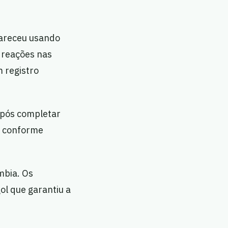
areceu usando
 reações nas
 registro
após completar
, conforme
ômbia. Os
l que garantiu a