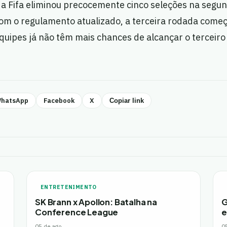
a Fifa eliminou precocemente cinco seleções na segu
Com o regulamento atualizado, a terceira rodada começ
equipes já não têm mais chances de alcançar o terceiro
hatsApp
Facebook
X
Copiar link
ENTRETENIMENTO
SK Brann x Apollon: Batalha na
G
Conference League
e
05 de ago.
0