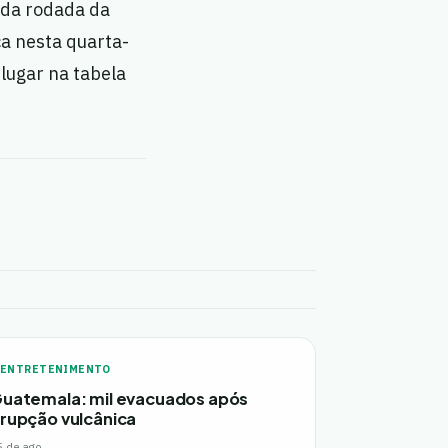
nda rodada da
a nesta quarta-
 lugar na tabela
ENTRETENIMENTO
uatemala: mil evacuados após
rupção vulcânica
5 de ago.