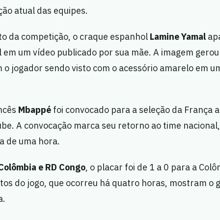
ão atual das equipes.
o da competição, o craque espanhol
Lamine Yamal
ap
l em um vídeo publicado por sua mãe. A imagem gerou
m o jogador sendo visto com o acessório amarelo em um
ancês
Mbappé
foi convocado para a seleção da França 
lube. A convocação marca seu retorno ao time nacional
ca de uma hora.
Colômbia e RD Congo
, o placar foi de 1 a 0 para a Col
s do jogo, que ocorreu há quatro horas, mostram o go
a.