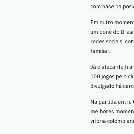
com base na posiç
Em outro moment
um boné do Brasi
redes sociais, co
familiar.
Já o atacante fr
100 jogos pelo c
divulgado há cer
Na partida entre
melhores momento
vitória colombian