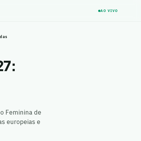
AO VIVO
adas
27:
a
do Feminina de
as europeias e