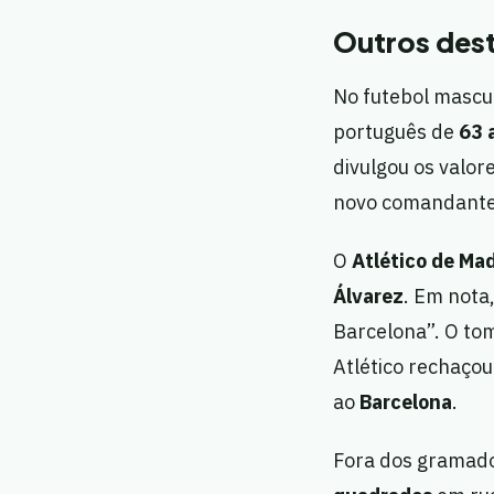
Outros dest
No futebol mascu
português de
63 
divulgou os valor
novo comandante 
O
Atlético de Ma
Álvarez
. Em nota,
Barcelona”. O tom
Atlético rechaço
ao
Barcelona
.
Fora dos gramado