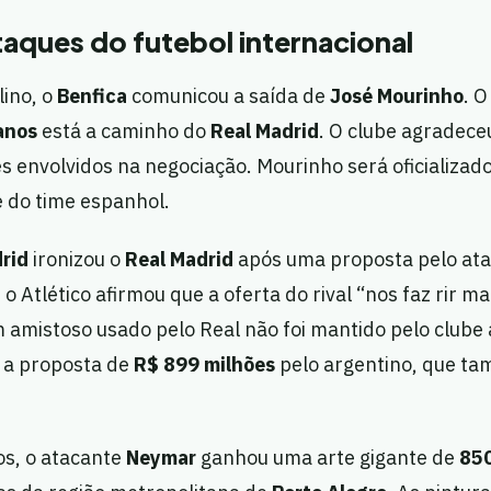
aques do futebol internacional
lino, o
Benfica
comunicou a saída de
José Mourinho
. O
anos
está a caminho do
Real Madrid
. O clube agradece
es envolvidos na negociação. Mourinho será oficializa
do time espanhol.
drid
ironizou o
Real Madrid
após uma proposta pelo at
 o Atlético afirmou que a oferta do rival “nos faz rir ma
 amistoso usado pelo Real não foi mantido pelo clube 
u a proposta de
R$ 899 milhões
pelo argentino, que ta
s, o atacante
Neymar
ganhou uma arte gigante de
850