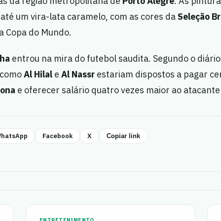
s da região metropolitana de
Porto Alegre
. As pintur
 até um vira-lata caramelo, com as cores da
Seleção Br
a Copa do Mundo.
ha
entrou na mira do futebol saudita. Segundo o diári
s como
Al Hilal
e
Al Nassr
estariam dispostos a pagar ce
lona
e oferecer salário quatro vezes maior ao atacante 
hatsApp
Facebook
X
Copiar link
ENTRETENIMENTO