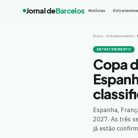
Jornal de
Barcelos
Notícias
Entretenim
Início
›
Entretenimento
›
ENTRETENIMENTO
Copa d
Espanh
classif
Espanha, Franç
2027. As três s
já estão confir