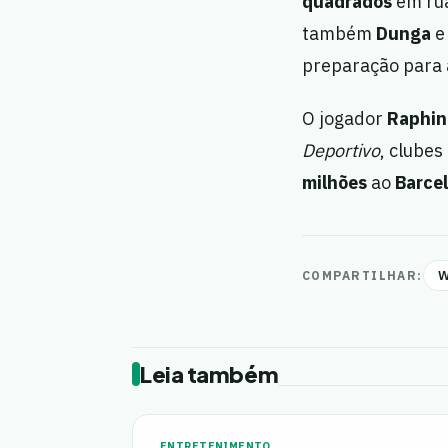
quadrados
em rua
também
Dunga
e
preparação para 
O jogador
Raphin
Deportivo
, clube
milhões
ao
Barce
W
COMPARTILHAR:
Leia também
ENTRETENIMENTO