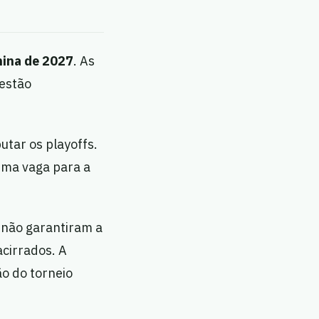
ina de 2027
. As
 estão
putar os playoffs.
uma vaga para a
 não garantiram a
acirrados. A
ão do torneio