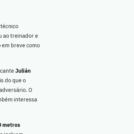
 técnico
u ao treinador e
do em breve como
acante
Julián
is do que o
adversário. O
mbém interessa
 metros