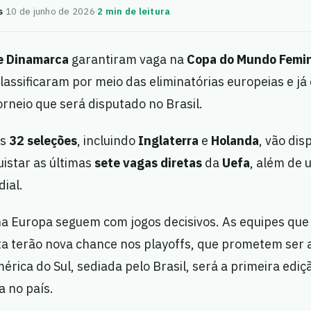
s
·
10 de junho de 2026
·
2 min de leitura
e Dinamarca
garantiram vaga na
Copa do Mundo Femin
classificaram por meio das eliminatórias europeias e já
rneio que será disputado no Brasil.
as
32 seleções
, incluindo
Inglaterra
e
Holanda
, vão dis
uistar as últimas
sete vagas diretas
da
Uefa
, além de 
ial.
na Europa seguem com jogos decisivos. As equipes que
eta terão nova chance nos playoffs, que prometem ser 
rica do Sul, sediada pelo Brasil, será a primeira ediç
a no país.