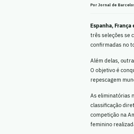
Por Jornal de Barcelo
Espanha, França 
três seleções se 
confirmadas no to
Além delas, outr
O objetivo é conq
repescagem mund
As eliminatórias 
classificação dir
competição na Amé
feminino realizad