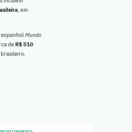
as incluem
asileira
, em
o espanhol
Mundo
rca de
R$ 510
brasileiro.
ENTRETENIMENTO