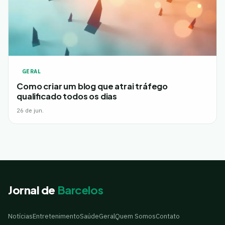
GERAL
Como criar um blog que atrai tráfego
qualificado todos os dias
26 de jun.
Jornal de
Barcelos
Notícias
Entretenimento
Saúde
Geral
Quem Somos
Contato