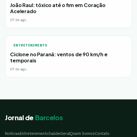
João Raul: tóxico até o fim em Coração
Acelerado
07 de ago.
ENTRETENIMENTO
Ciclone no Paraná: ventos de 90 km/h e
temporais
07 de ago.
Jornal de
Barcelos
Notícias
Entretenimento
Saúde
Geral
Quem Somos
Contato