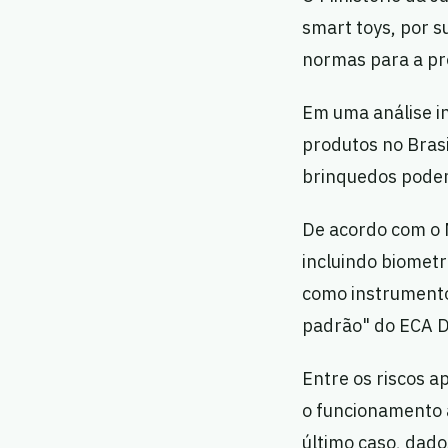
smart toys, por s
normas para a pro
Em uma análise in
produtos no Brasi
brinquedos podem
De acordo com o M
incluindo biometr
como instrumentos
padrão" do ECA Di
Entre os riscos a
o funcionamento 
último caso, dado