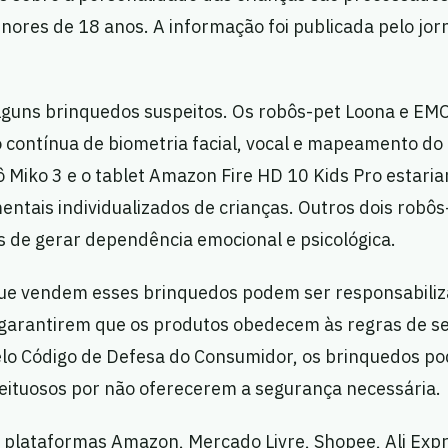
ores de 18 anos. A informação foi publicada pelo jorn
 alguns brinquedos suspeitos. Os robôs-pet Loona e EM
 contínua de biometria facial, vocal e mapeamento do
ô Miko 3 e o tablet Amazon Fire HD 10 Kids Pro esta
ntais individualizados de crianças. Outros dois robôs
os de gerar dependência emocional e psicológica.
ue vendem esses brinquedos podem ser responsabili
o garantirem que os produtos obedecem às regras de s
elo Código de Defesa do Consumidor, os brinquedos p
eituosos por não oferecerem a segurança necessária.
as plataformas Amazon, Mercado Livre, Shopee, Ali Exp