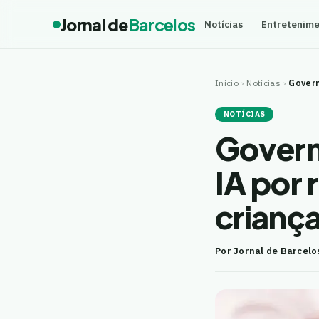
Jornal de
Barcelos
Notícias
Entretenim
Início
›
Notícias
›
Govern
NOTÍCIAS
Govern
IA por 
crianç
Por Jornal de Barcelo