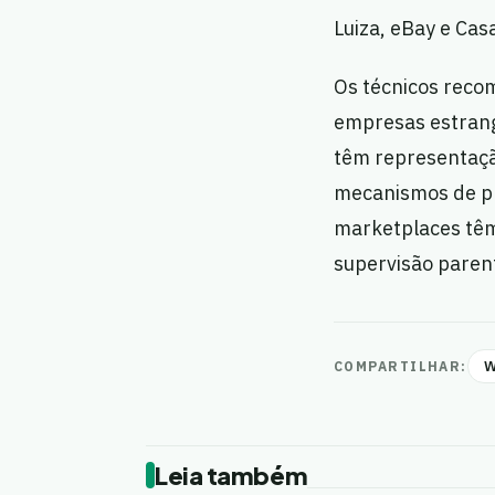
Luiza, eBay e Ca
Os técnicos reco
empresas estrang
têm representaçã
mecanismos de pr
marketplaces têm 
supervisão parent
W
COMPARTILHAR:
Leia também