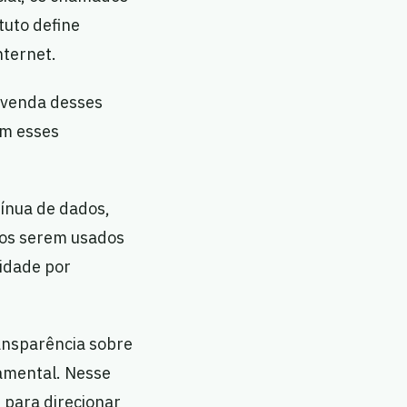
tuto define
nternet.
a venda desses
em esses
tínua de dados,
utos serem usados
cidade por
ransparência sobre
amental. Nesse
 para direcionar