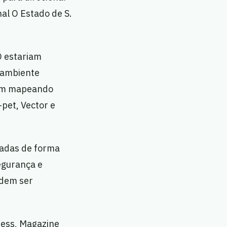
al O Estado de S.
O estariam
 ambiente
riam mapeando
-pet, Vector e
zadas de forma
egurança e
odem ser
ress, Magazine