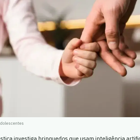
adolescentes
ustiça investiga brinquedos que usam inteligência artif