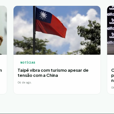
NOTÍCIAS
m
Taipé vibra com turismo apesar de
C
tensão com a China
p
n
06 de ago.
0