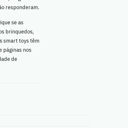
não responderam.
ique se as
os brinquedos,
s smart toys têm
e páginas nos
idade de