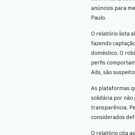
anúncios para men
Paulo.
O relatório lista
fazendo captação
doméstico. O rob
perfis comportame
Aibi, são suspeit
As plataformas q
solidária por nã
transparência. P
considerados def
O relatório cita 