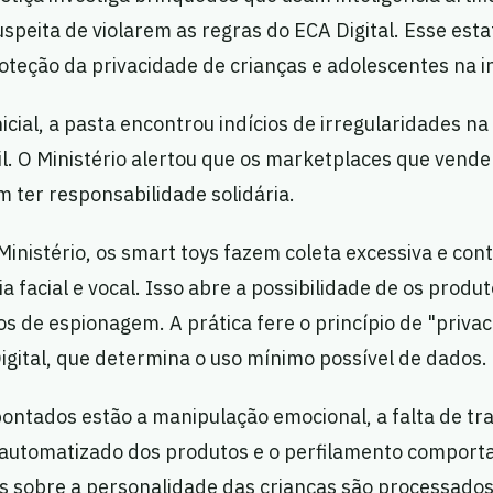
uspeita de violarem as regras do ECA Digital. Esse esta
teção da privacidade de crianças e adolescentes na i
icial, a pasta encontrou indícios de irregularidades n
l. O Ministério alertou que os marketplaces que vend
 ter responsabilidade solidária.
inistério, os smart toys fazem coleta excessiva e con
ia facial e vocal. Isso abre a possibilidade de os prod
 de espionagem. A prática fere o princípio de "priva
gital, que determina o uso mínimo possível de dados.
pontados estão a manipulação emocional, a falta de t
automatizado dos produtos e o perfilamento comport
s sobre a personalidade das crianças são processados