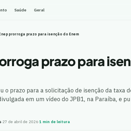
ento
Saúde
Geral
Inep prorroga prazo para isenção do Enem
rorroga prazo para ise
u o prazo para a solicitação de isenção da taxa 
divulgada em um vídeo do JPB1, na Paraíba, e pu
s
·
27 de abril de 2026
·
1 min de leitura