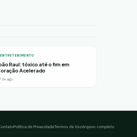
ENTRETENIMENTO
oão Raul: tóxico até o fim em
oração Acelerado
7 de ago.
Contato
Política de Privacidade
Termos de Uso
Arquivo completo