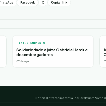
hatsApp
Facebook
X
Copiar link
ENTRETENIMENTO
Solidariedade a juíza Gabriela Hardt e
J
desembargadores
C
07 de ago.
0
Notícias
Entretenimento
Saúde
Geral
Quem Somos