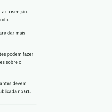
tar a isenção.
íodo.
para dar mais
ntes podem fazer
ões sobre o
udantes devem
publicada no G1.