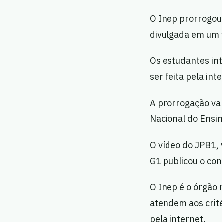
O Inep prorrogou 
divulgada em um v
Os estudantes int
ser feita pela int
A prorrogação val
Nacional do Ensin
O vídeo do JPB1, 
G1 publicou o co
O Inep é o órgão 
atendem aos crité
pela internet.