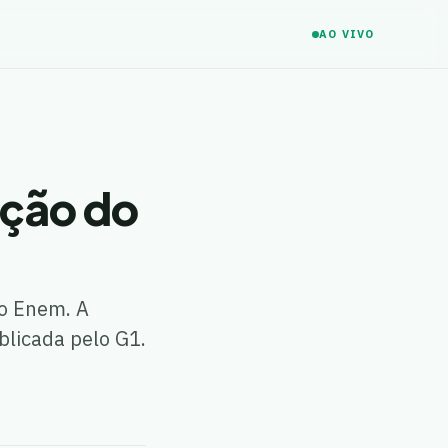
AO VIVO
nção do
do Enem. A
blicada pelo G1.