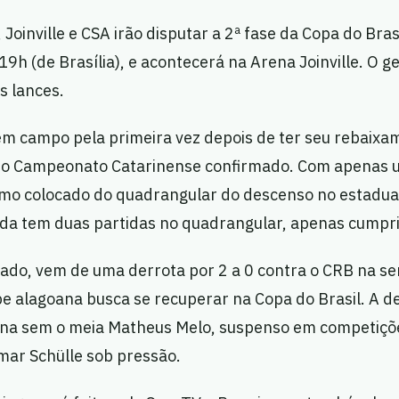
 Joinville e CSA irão disputar a 2ª fase da Copa do Bras
9h (de Brasília), e acontecerá na Arena Joinville. O g
s lances.
 em campo pela primeira vez depois de ter seu rebaixa
do Campeonato Catarinense confirmado. Com apenas u
timo colocado do quadrangular do descenso no estadua
inda tem duas partidas no quadrangular, apenas cumpr
lado, vem de uma derrota por 2 a 0 contra o CRB na se
e alagoana busca se recuperar na Copa do Brasil. A d
ina sem o meia Matheus Melo, suspenso em competiçõe
mar Schülle sob pressão.