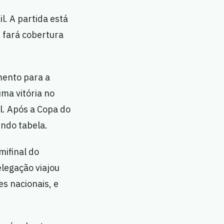
il. A partida está
e fará cobertura
mento para a
ma vitória no
l. Após a Copa do
indo tabela.
mifinal do
elegação viajou
s nacionais, e