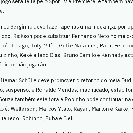
 jogo será feita pelo SporTV e Premiere, e também ha
e.
écnico Serginho deve fazer apenas uma mudança, por o
 jogo. Rickson pode substituir Fernando Neto no meio
o é: Thiago; Toty, Vitão, Guti e Natanael; Pará, Ferna
Luizinho, Keké e Iago Dias. Bruno Camilo e Kennedy es
ico e não jogarão.
o Itamar Schülle deve promover o retorno do meia Dudu
o, suspenso, e Ronaldo Mendes, machucado, estão for
Souza também está fora e Robinho pode continuar na 
o é: Wellerson; Marcos Ytalo, Rayan, Marlon e Kaike; K
ueiredo; Robinho, Buba e Ciel.