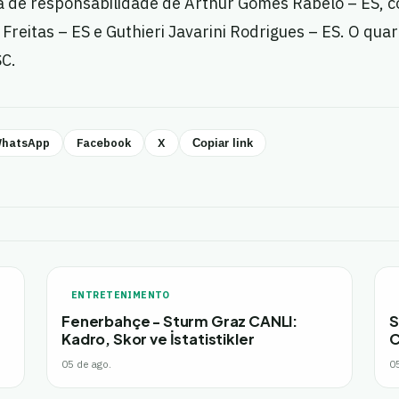
á de responsabilidade de Arthur Gomes Rabelo – ES, c
reitas – ES e Guthieri Javarini Rodrigues – ES. O quar
SC.
hatsApp
Facebook
X
Copiar link
ENTRETENIMENTO
Fenerbahçe - Sturm Graz CANLI:
S
Kadro, Skor ve İstatistikler
C
05 de ago.
0