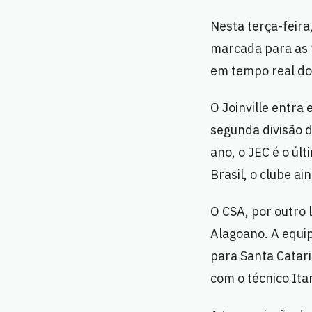
Nesta terça-feira,
marcada para as 1
em tempo real do
O Joinville entra
segunda divisão 
ano, o JEC é o úl
Brasil, o clube a
O CSA, por outro 
Alagoano. A equip
para Santa Catar
com o técnico Ita