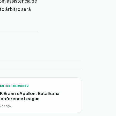
om assistência de
to árbitro será
ENTRETENIMENTO
K Brann x Apollon: Batalha na
onference League
5 de ago.