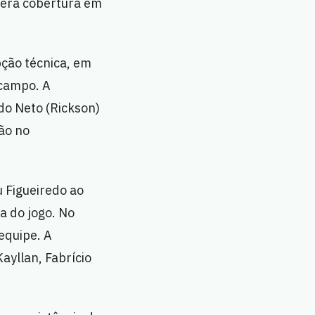
verá cobertura em
pção técnica, em
-campo. A
ndo Neto (Rickson)
tão no
 Figueiredo ao
a do jogo. No
equipe. A
ayllan, Fabrício