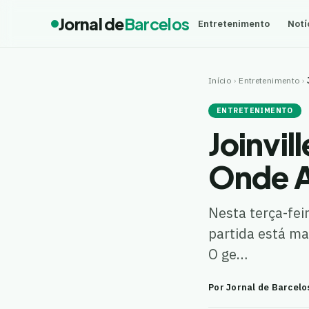
Jornal de
Barcelos
Entretenimento
Notí
Início
›
Entretenimento
›
ENTRETENIMENTO
Joinvil
Onde A
Nesta terça-feir
partida está ma
O ge…
Por Jornal de Barcelo