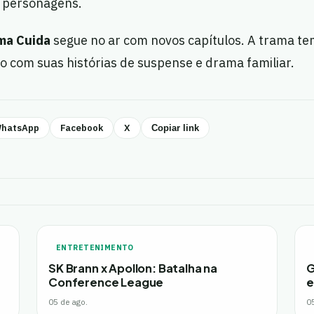
s personagens.
ma Cuida
segue no ar com novos capítulos. A trama te
o com suas histórias de suspense e drama familiar.
hatsApp
Facebook
X
Copiar link
ENTRETENIMENTO
SK Brann x Apollon: Batalha na
G
Conference League
e
05 de ago.
0