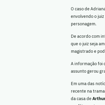
O caso de Adrian
envolvendo o juiz
personagem.
De acordo com in
que o juiz seja a
magistrado e pode
A informação foi
assunto gerou gr
Em uma das notíci
recente na trama
da casa de
Arthu