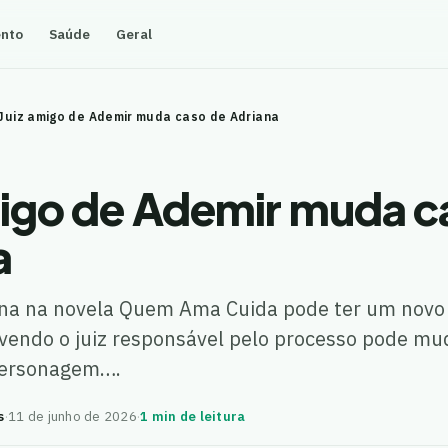
ento
Saúde
Geral
Juiz amigo de Ademir muda caso de Adriana
migo de Ademir muda c
a
ana na novela Quem Ama Cuida pode ter um nov
vendo o juiz responsável pelo processo pode mu
 personagem….
s
·
11 de junho de 2026
·
1 min de leitura