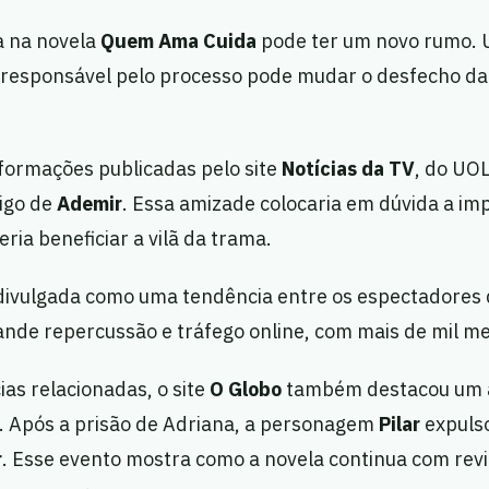
a na novela
Quem Ama Cuida
pode ter um novo rumo. 
 responsável pelo processo pode mudar o desfecho da 
formações publicadas pelo site
Notícias da TV
, do UOL
migo de
Ademir
. Essa amizade colocaria em dúvida a im
ria beneficiar a vilã da trama.
 divulgada como uma tendência entre os espectadores 
ande repercussão e tráfego online, com mais de mil m
as relacionadas, o site
O Globo
também destacou um 
. Após a prisão de Adriana, a personagem
Pilar
expuls
r
. Esse evento mostra como a novela continua com revi