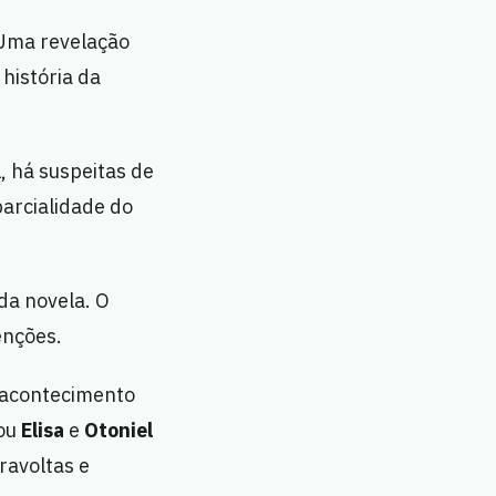
Uma revelação
história da
, há suspeitas de
parcialidade do
da novela. O
enções.
acontecimento
ou
Elisa
e
Otoniel
ravoltas e