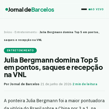
Jornal de
Barcelos
AO VIVO
Início
›
Entretenimento
›
Julia Bergmann domina Top 5 em pontos,
saques e recepção na VNL
ENTRETENIMENTO
Julia Bergmann domina Top 5
em pontos, saques e recepção
na VNL
Por Jornal de Barcelos
·
21 de junho de 2026
·
2 min de leitura
A ponteira Julia Bergmann foi a maior pontuadora
da vitória do Brasil sobre a China por 3 a 1, na