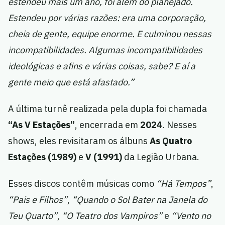
estendeu mais um ano, foi além do planejado.
Estendeu por várias razões: era uma corporação,
cheia de gente, equipe enorme. E culminou nessas
incompatibilidades. Algumas incompatibilidades
ideológicas e afins e várias coisas, sabe? E aí a
gente meio que está afastado.”
A última turnê realizada pela dupla foi chamada
“As V Estações”
, encerrada em
2024
. Nesses
shows, eles revisitaram os álbuns
As Quatro
Estações (1989)
e
V (1991)
da Legião Urbana.
Esses discos contêm músicas como
“Há Tempos”
,
“Pais e Filhos”
,
“Quando o Sol Bater na Janela do
Teu Quarto”
,
“O Teatro dos Vampiros”
e
“Vento no