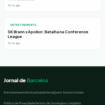
05 de ago.
ENTRETENIMENTO
SK Brann x Apollon: Batalha na Conference
League
05 de ago.
Jornal de
Barcelos
Entretenimento
Notícias
Saúde
Geral
Quem Somos
Contato
Política de Privacidade
Termos de Uso
Arquivo completo