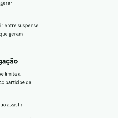
 gerar
ir entre suspense
s que geram
igação
e limita a
co participe da
o assistir.