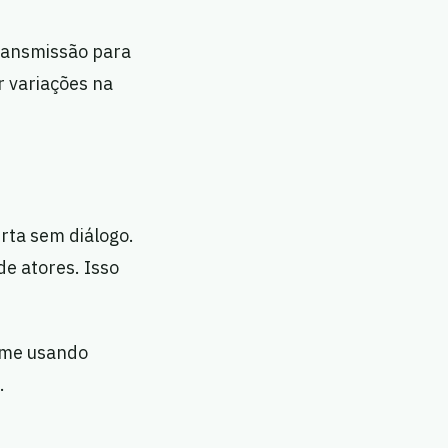
transmissão para
r variações na
urta sem diálogo.
e atores. Isso
ilme usando
.