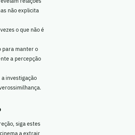
evelam relações
as não explicita
 vezes o que não é
o para manter o
nte a percepção
a investigação
 verossimilhança.
o
eção, siga estes
cinema a extrair