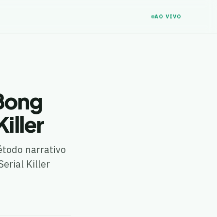
AO VIVO
Bong
iller
étodo narrativo
rial Killer