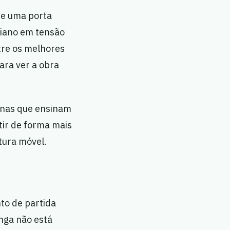
re uma porta
diano em tensão
ntre os melhores
para ver a obra
cenas que ensinam
tir de forma mais
tura móvel.
to de partida
onga não está