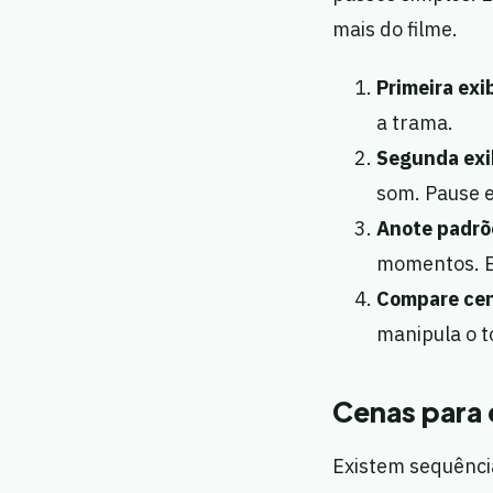
mais do filme.
Primeira exi
a trama.
Segunda exi
som. Pause e
Anote padrõ
momentos. E
Compare cen
manipula o 
Cenas para 
Existem sequência