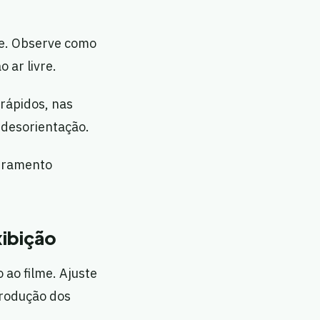
de. Observe como
 ar livre.
 rápidos, nas
 desorientação.
adramento
xibição
ao filme. Ajuste
produção dos