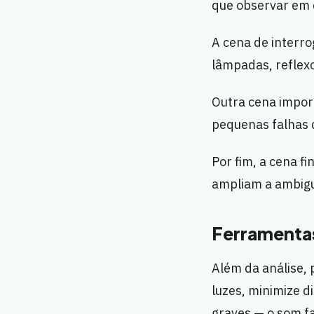
que observar em
A cena de interr
lâmpadas, reflexo
Outra cena import
pequenas falhas 
Por fim, a cena f
ampliam a ambigu
Ferramentas
Além da análise,
luzes, minimize d
graves — o som f