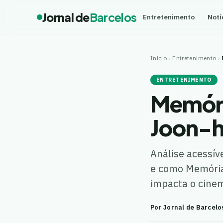
Jornal de
Barcelos
Entretenimento
Notí
Início
›
Entretenimento
›
ENTRETENIMENTO
Memóri
Joon-ho
Análise acessív
e como Memórias
impacta o cine
Por Jornal de Barcelo