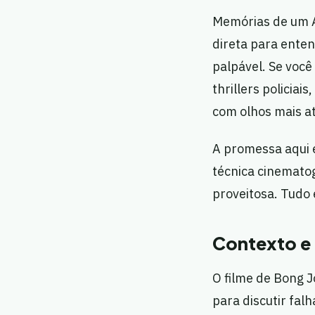
Memórias de um A
direta para ente
palpável. Se você 
thrillers policiai
com olhos mais a
A promessa aqui é
técnica cinematog
proveitosa. Tudo 
Contexto e 
O filme de Bong J
para discutir falh