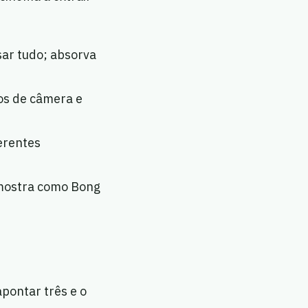
sar tudo; absorva
os de câmera e
erentes
 mostra como Bong
apontar três e o