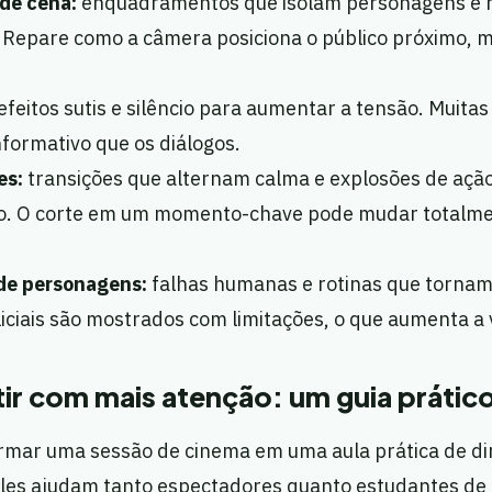
de cena:
enquadramentos que isolam personagens e r
 Repare como a câmera posiciona o público próximo, m
efeitos sutis e silêncio para aumentar a tensão. Muitas
nformativo que os diálogos.
es:
transições que alternam calma e explosões de açã
o. O corte em um momento-chave pode mudar totalme
de personagens:
falhas humanas e rotinas que tornam 
oliciais são mostrados com limitações, o que aumenta a
ir com mais atenção: um guia prátic
rmar uma sessão de cinema em uma aula prática de dir
Eles ajudam tanto espectadores quanto estudantes de 