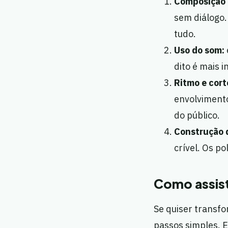
Composição 
sem diálogo.
tudo.
Uso do som:
dito é mais i
Ritmo e cort
envolviment
do público.
Construção 
crível. Os p
Como assist
Se quiser transfo
passos simples. 