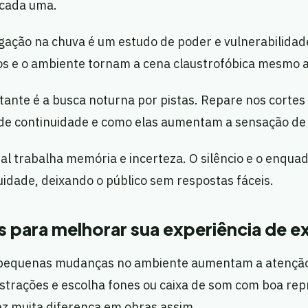
 cada uma.
ogação na chuva é um estudo de poder e vulnerabilida
s e o ambiente tornam a cena claustrofóbica mesmo ao
ante é a busca noturna por pistas. Repare nos cortes
de continuidade e como elas aumentam a sensação de
inal trabalha memória e incerteza. O silêncio e o enqu
idade, deixando o público sem respostas fáceis.
 para melhorar sua experiência de e
 pequenas mudanças no ambiente aumentam a atenção 
istrações e escolha fones ou caixa de som com boa re
az muita diferença em obras assim.