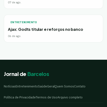
07 de ago.
ENTRETENIMENTO
Ajax: Godts titular e reforços no banco
06 de ago.
Jornal de
Barcelos
Notícias
Entretenimento
Saúde
Geral
Quem Somos
Contato
Política de Privacidade
Termos de Uso
Arquivo completo