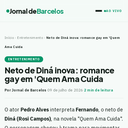
Jornal de
Barcelos
AO VIVO
Início
›
Entretenimento
›
Neto de Diná inova: romance gay em 'Quem
Ama Cuida
ENTRETENIMENTO
Neto de Diná inova: romance
gay em 'Quem Ama Cuida
Por Jornal de Barcelos
·
09 de julho de 2026
·
2 min de leitura
O ator
Pedro Alves
interpreta
Fernando
, o neto de
Diná (Rosi Campos)
, na novela "Quem Ama Cuida".
O personagem chegou à trama para movimentar