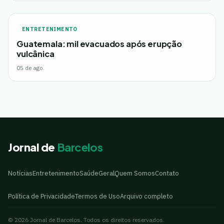
ENTRETENIMENTO
Guatemala: mil evacuados após erupção
vulcânica
05 de ago.
Jornal de
Barcelos
Notícias
Entretenimento
Saúde
Geral
Quem Somos
Contato
Política de Privacidade
Termos de Uso
Arquivo completo
© 2026 Jornal de Barcelos. Todos os direitos reservados.