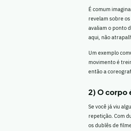
É comum imaginar
revelam sobre os 
avaliam o ponto d
aqui, não atrapalh
Um exemplo comum
movimento é trein
então a coreograf
2) O corpo 
Se você já viu al
repetição. Com du
os dublês de fil