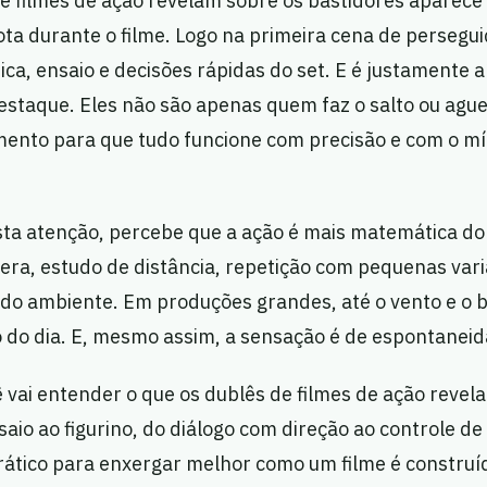
de filmes de ação revelam sobre os bastidores aparec
ta durante o filme. Logo na primeira cena de persegu
ica, ensaio e decisões rápidas do set. E é justamente a
staque. Eles não são apenas quem faz o salto ou ague
mento para que tudo funcione com precisão e com o mí
ta atenção, percebe que a ação é mais matemática do
ra, estudo de distância, repetição com pequenas var
 do ambiente. Em produções grandes, até o vento e o b
o do dia. E, mesmo assim, a sensação é de espontaneid
ê vai entender o que os dublês de filmes de ação revel
aio ao figurino, do diálogo com direção ao controle de 
rático para enxergar melhor como um filme é construíd