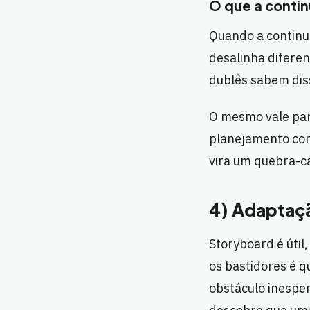
O que a conti
Quando a continu
desalinha difere
dublês sabem dis
O mesmo vale para
planejamento cons
vira um quebra-c
4) Adaptaçã
Storyboard é útil
os bastidores é 
obstáculo inesper