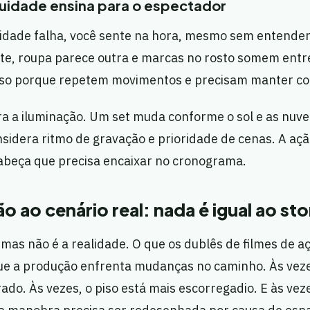
nuidade ensina para o espectador
idade falha, você sente na hora, mesmo sem entender
nte, roupa parece outra e marcas no rosto somem entre
so porque repetem movimentos e precisam manter con
 a iluminação. Um set muda conforme o sol e as nuven
idera ritmo de gravação e prioridade de cenas. A açã
abeça que precisa encaixar no cronograma.
o ao cenário real: nada é igual ao st
, mas não é a realidade. O que os dublês de filmes de 
que a produção enfrenta mudanças no caminho. Às veze
ado. Às vezes, o piso está mais escorregadio. E às vez