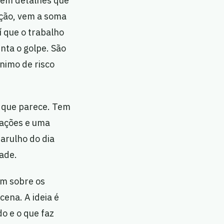
e em detalhes que
ição, vem a soma
í que o trabalho
nta o golpe. São
nimo de risco
 que parece. Tem
iações e uma
arulho do dia
ade.
am sobre os
cena. A ideia é
o e o que faz