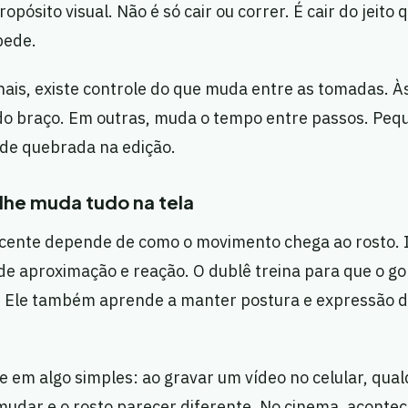
ósito visual. Não é só cair ou correr. É cair do jeito 
pede.
nais, existe controle do que muda entre as tomadas. 
do braço. Em outras, muda o tempo entre passos. Peq
de quebrada na edição.
lhe muda tudo na tela
cente depende de como o movimento chega ao rosto. 
de aproximação e reação. O dublê treina para que o go
. Ele também aprende a manter postura e expressão d
se em algo simples: ao gravar um vídeo no celular, qua
 mudar e o rosto parecer diferente. No cinema, aconte