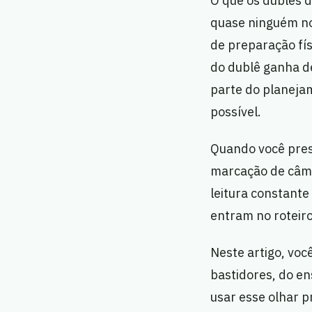
O que os dublês 
quase ninguém no
de preparação fís
do dublê ganha de
parte do planeja
possível.
Quando você pres
marcação de câme
leitura constante
entram no roteir
Neste artigo, voc
bastidores, do ens
usar esse olhar p