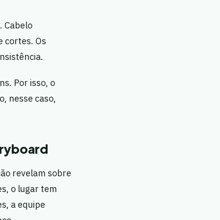
. Cabelo
 cortes. Os
sistência.
s. Por isso, o
o, nesse caso,
oryboard
ação revelam sobre
s, o lugar tem
es, a equipe