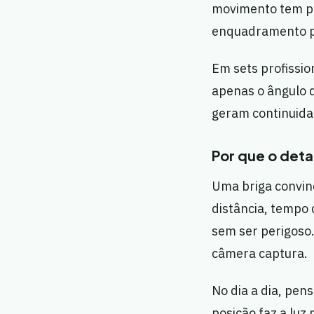
movimento tem prop
enquadramento 
Em sets profissio
apenas o ângulo 
geram continuida
Por que o deta
Uma briga convin
distância, tempo 
sem ser perigoso
câmera captura.
No dia a dia, pen
posição faz a luz