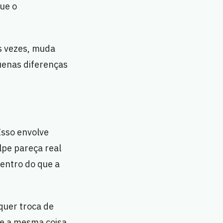
que o
Às vezes, muda
uenas diferenças
Isso envolve
lpe pareça real
entro do que a
lquer troca de
ce a mesma coisa,