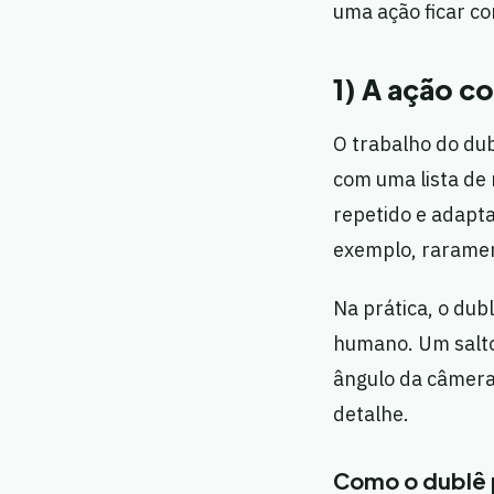
uma ação ficar co
1) A ação c
O trabalho do du
com uma lista de 
repetido e adapta
exemplo, raramen
Na prática, o dubl
humano. Um salto
ângulo da câmera o
detalhe.
Como o dublê 