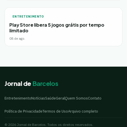
ENTRETENIMENTO
Play Store libera 5 jogos grátis por tempo
limitado
08 de ago.
Jornal de
Barcelos
Entretenimento
Notícias
Saúde
Geral
Quem Somos
Contato
Política de Privacidade
Termos de Uso
Arquivo completo
© 2026 Jornal de Barcelos. Todos os direitos reservados.