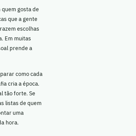
m quem gosta de
cas que a gente
 trazem escolhas
da. Em muitas
soal prende a
reparar como cada
ia cria a época.
 tão forte. Se
as listas de quem
montar uma
da hora.