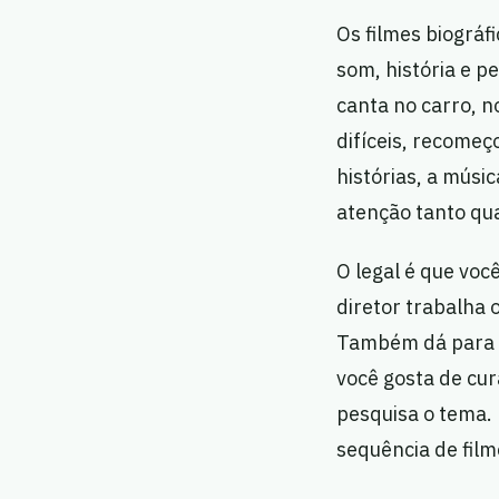
Os filmes biográ
som, história e p
canta no carro, n
difíceis, recomeç
histórias, a músi
atenção tanto qua
O legal é que vo
diretor trabalha 
Também dá para e
você gosta de cur
pesquisa o tema. 
sequência de film