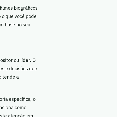
ilmes biográficos
e o que você pode
om base no seu
sitor ou líder. O
es e decisões que
o tende a
ia específica, o
unciona como
este atenção em