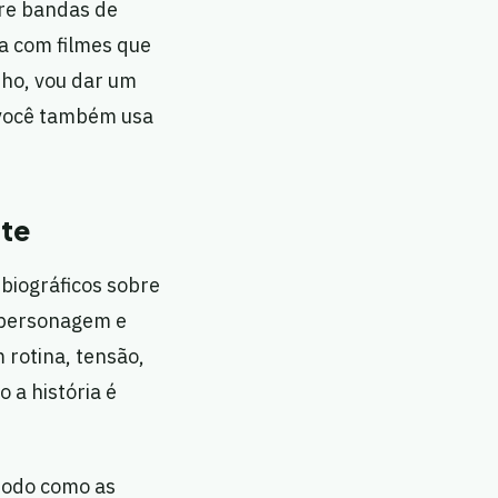
bre bandas de
ta com filmes que
ho, vou dar um
 você também usa
nte
 biográficos sobre
 personagem e
 rotina, tensão,
 a história é
 modo como as