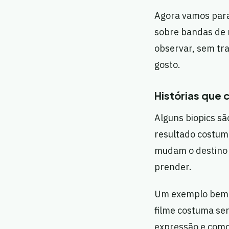
Agora vamos para 
sobre bandas de r
observar, sem tr
gosto.
Histórias que 
Alguns biopics sã
resultado costum
mudam o destino 
prender.
Um exemplo bem l
filme costuma se
expressão e como 