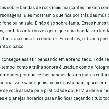
ficos sobre bandas de rock mais marcantes mexem co
ersonagens. Eles mostram o que fica por trás das músi
o fone ou na sala. E não é só sobre fama. Esses filmes
os, conflitos internos e o jeito que uma banda vira len
ca funciona como fio condutor. Em outras, o drama pes
nto o palco.
cê consegue assistir pensando em aprendizado. Pode 
o tempo, como a trilha sonora é usada e como a fotograf
ntender por que certas bandas deixam marca cultural
adoria, vale saber quais biopics costumam aparecer n
E se você assiste pela praticidade do IPTV, a ideia é 
es e planejar horários para não ficar caçando título to