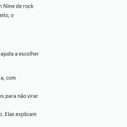
 filme de rock
ito, o
 ajuda a escolher
da, com
es para não virar
o. Elas explicam