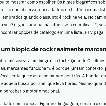
vou te mostrar como escolher Os filmes biográficos so
es, o que observar em cada tipo de história e uma lis
lembrados quando o assunto é rock na veia. No camin
ra você organizar uma maratona sem complicar. E, se
encontrar opções de catálogo em uma lista IPTV paga.
 um biopic de rock realmente marca
bre música vira um biográfico forte. Quando Os filmes
ais marcantes funcionam, é porque juntam contexto,
Você sente que existe um mundo por trás. A banda tem
 e aquela busca por som que leva horas. Mesmo quando
ra perceber o motor emocional.
uidado com a época. Figurino, linguagem, cenário e o