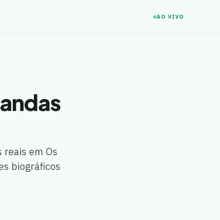
AO VIVO
bandas
s reais em Os
es biográficos