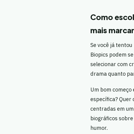
Como escolh
mais marcan
Se você já tentou
Biopics podem ser
selecionar com cr
drama quanto par
Um bom começo é 
específica? Quer 
centradas em uma 
biográficos sobr
humor.