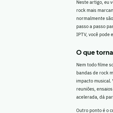
Neste artigo, eu 
rock mais marcant
normalmente são 
passo a passo pa
IPTV, você pode 
O que torna
Nem todo filme so
bandas de rock m
impacto musical. 
reuniões, ensaios
acelerada, dá pa
Outro ponto é o c