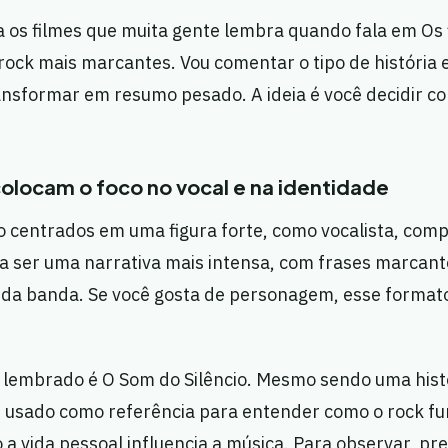
os filmes que muita gente lembra quando fala em Os f
ock mais marcantes. Vou comentar o tipo de história 
ansformar em resumo pesado. A ideia é você decidir c
colocam o foco no vocal e na identidade
o centrados em uma figura forte, como vocalista, compo
a ser uma narrativa mais intensa, com frases marcant
da banda. Se você gosta de personagem, esse format
embrado é O Som do Silêncio. Mesmo sendo uma histór
r usado como referência para entender como o rock f
a vida pessoal influencia a música. Para observar, pr