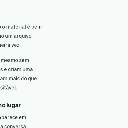
 o material é bem
mo um arquivo
eira vez.
va mesmo sem
es e criam uma
eram mais do que
sitável.
o lugar
 aparece em
 a conversa