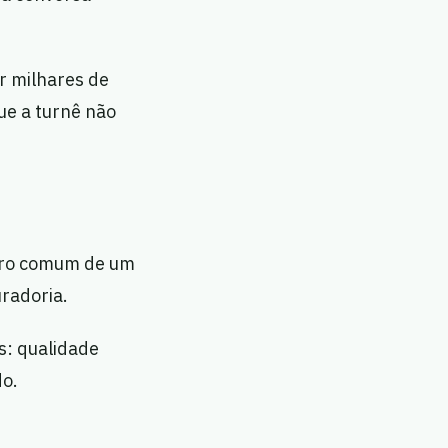
r milhares de
ue a turnê não
stro comum de um
radoria.
s: qualidade
do.