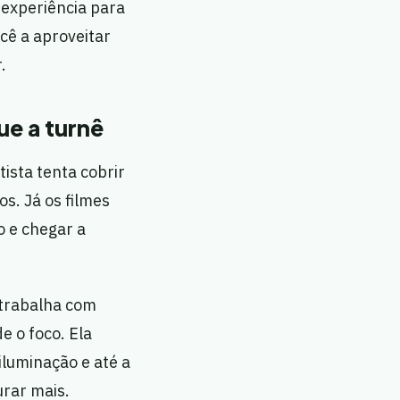
 experiência para
cê a aproveitar
.
e a turnê
ista tenta cobrir
os. Já os filmes
 e chegar a
 trabalha com
e o foco. Ela
luminação e até a
urar mais.