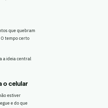
ntos que quebram
. O tempo certo
a a ideia central
 o celular
não estiver
regue e do que