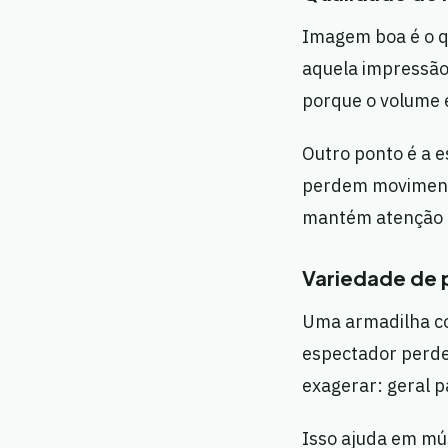
Imagem boa é o q
aquela impressão 
porque o volume e
Outro ponto é a e
perdem movimento
mantém atenção e
Variedade de 
Uma armadilha com
espectador perde
exagerar: geral p
Isso ajuda em mú