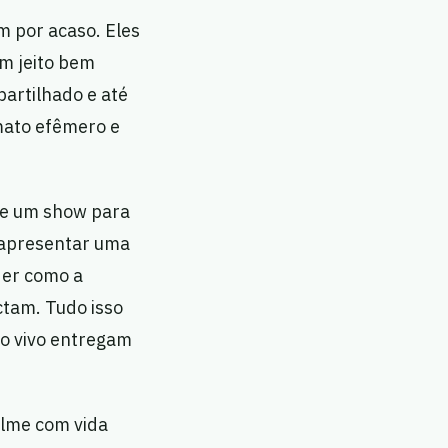
m por acaso. Eles
m jeito bem
partilhado e até
rmato efêmero e
 de um show para
 apresentar uma
der como a
ctam. Tudo isso
ao vivo entregam
ilme com vida