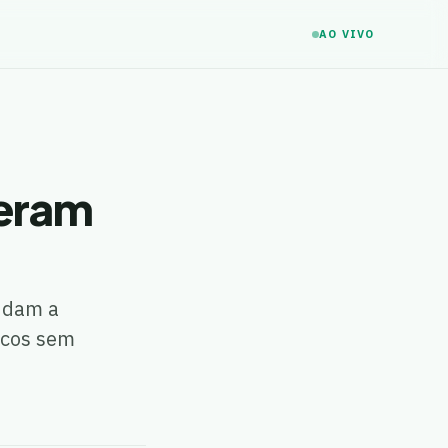
AO VIVO
deram
judam a
icos sem