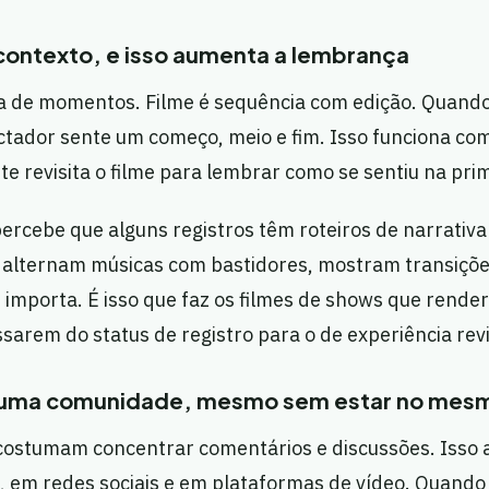
contexto, e isso aumenta a lembrança
a de momentos. Filme é sequência com edição. Quando
ctador sente um começo, meio e fim. Isso funciona co
nte revisita o filme para lembrar como se sentiu na prim
 percebe que alguns registros têm roteiros de narrati
es alternam músicas com bastidores, mostram transiçõ
e importa. É isso que faz os filmes de shows que rend
ssarem do status de registro para o de experiência revi
a uma comunidade, mesmo sem estar no mesm
costumam concentrar comentários e discussões. Isso
, em redes sociais e em plataformas de vídeo. Quando