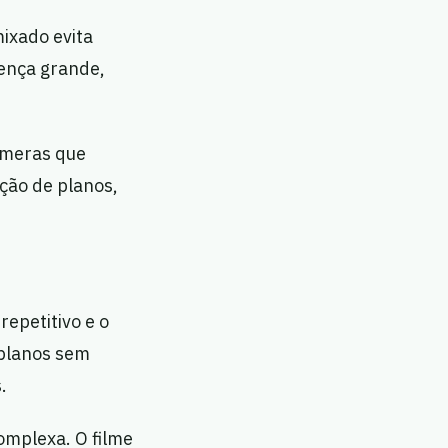
ixado evita
rença grande,
câmeras que
ção de planos,
epetitivo e o
 planos sem
.
omplexa. O filme