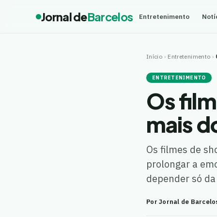
Jornal de
Barcelos
Entretenimento
Notí
Início
›
Entretenimento
›
ENTRETENIMENTO
Os fil
mais do
Os filmes de s
prolongar a emo
depender só da
Por Jornal de Barcelo