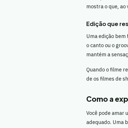
mostra o que, ao v
Edição que res
Uma edição bem 
o canto ou o gro
mantém a sensaçã
Quando o filme res
de os filmes de s
Como a expe
Você pode amar um
adequado. Uma bo