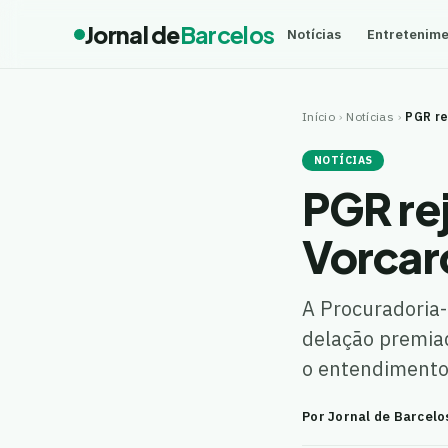
Jornal de
Barcelos
Notícias
Entretenim
Início
›
Notícias
›
PGR re
NOTÍCIAS
PGR rej
Vorcar
A Procuradoria-
delação premiad
o entendimento 
Por Jornal de Barcelo