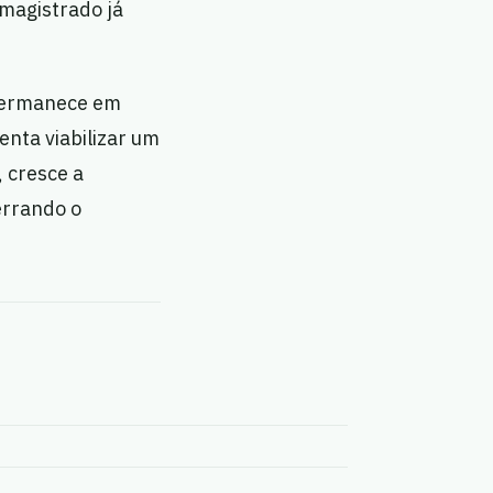
 magistrado já
permanece em
enta viabilizar um
 cresce a
errando o