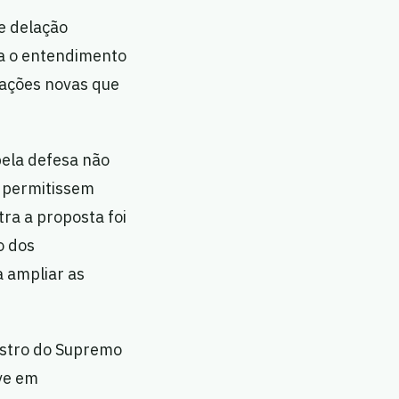
e delação
ça o entendimento
rmações novas que
pela defesa não
 permitissem
ra a proposta foi
o dos
 ampliar as
nistro do Supremo
eve em