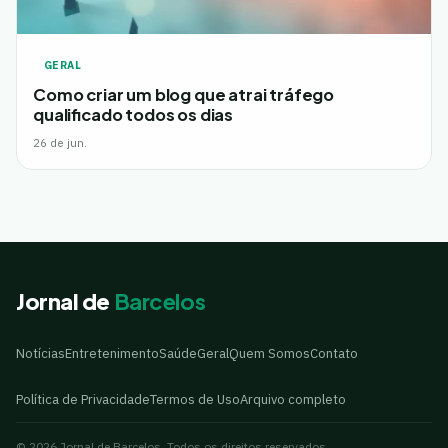
GERAL
Como criar um blog que atrai tráfego
qualificado todos os dias
26 de jun.
Jornal de
Barcelos
Notícias
Entretenimento
Saúde
Geral
Quem Somos
Contato
Política de Privacidade
Termos de Uso
Arquivo completo
© 2026 Jornal de Barcelos. Todos os direitos reservados.