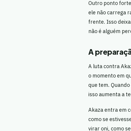
Outro ponto forte
ele não carrega r
frente. Isso deix
não é alguém per
A preparaçã
A luta contra Aka
o momento em que
que tem. Quando A
isso aumenta a t
Akaza entra em c
como se estivesse
virar oni, como s