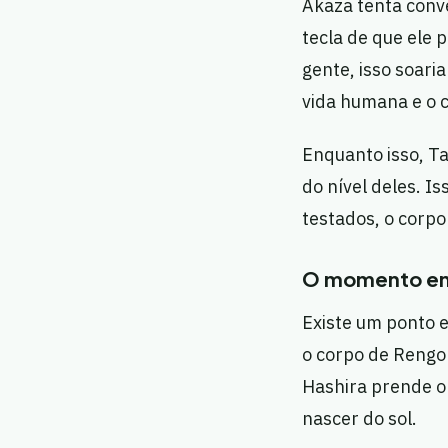
Akaza tenta conv
tecla de que ele 
gente, isso soari
vida humana e o c
Enquanto isso, Ta
do nível deles. Is
testados, o corp
O momento em
Existe um ponto e
o corpo de Rengok
Hashira prende o 
nascer do sol.