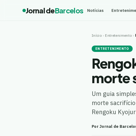
Jornal de
Barcelos
Notícias
Entretenim
Início
›
Entretenimento
›
ENTRETENIMENTO
Rengok
morte s
Um guia simple
morte sacrifíci
Rengoku Kyojur
Por Jornal de Barcelo