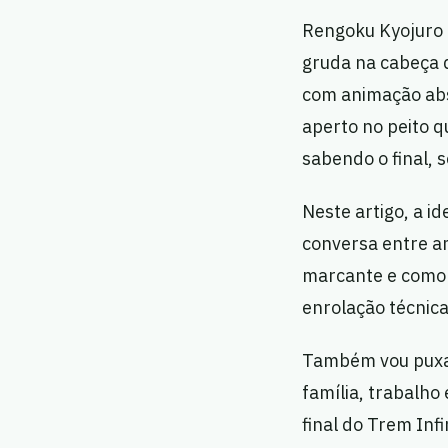
Rengoku Kyojuro H
gruda na cabeça 
com animação absu
aperto no peito q
sabendo o final, 
Neste artigo, a i
conversa entre a
marcante e como 
enrolação técnica
Também vou puxar 
família, trabalho
final do Trem Infi