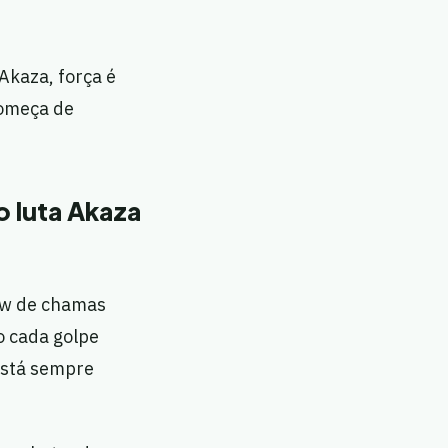
Akaza, força é
começa de
o luta Akaza
how de chamas
o cada golpe
está sempre