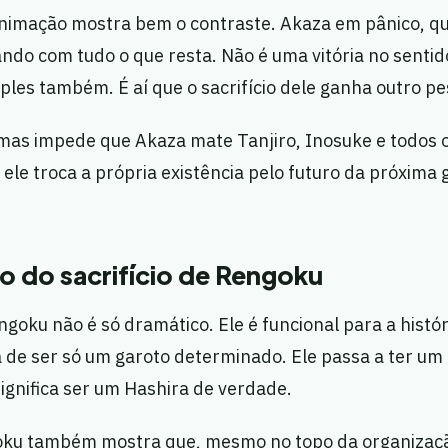
animação mostra bem o contraste. Akaza em pânico, q
do com tudo o que resta. Não é uma vitória no sentid
ples também. É aí que o sacrifício dele ganha outro pe
 mas impede que Akaza mate Tanjiro, Inosuke e todos 
, ele troca a própria existência pelo futuro da próxima
do do sacrifício de Rengoku
engoku não é só dramático. Ele é funcional para a histó
xa de ser só um garoto determinado. Ele passa a ter u
ignifica ser um Hashira de verdade.
ku também mostra que, mesmo no topo da organizaçã