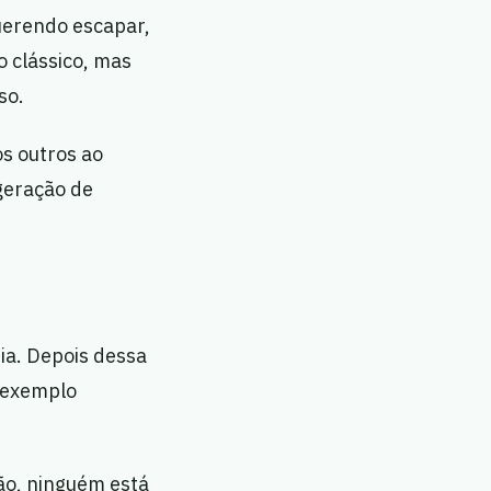
uerendo escapar,
o clássico, mas
so.
os outros ao
 geração de
ria. Depois dessa
m exemplo
o, ninguém está