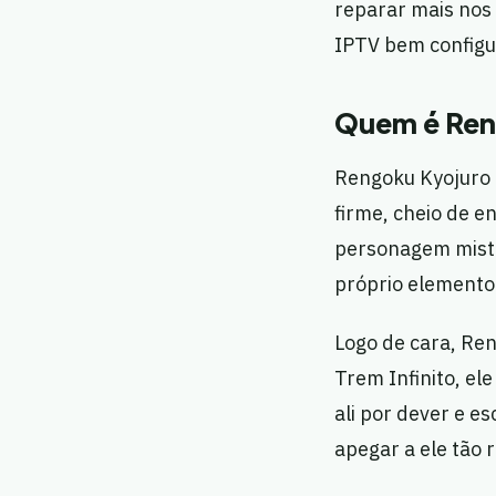
reparar mais nos 
IPTV bem configu
Quem é Reng
Rengoku Kyojuro 
firme, cheio de 
personagem mister
próprio elemento
Logo de cara, Re
Trem Infinito, el
ali por dever e e
apegar a ele tão 