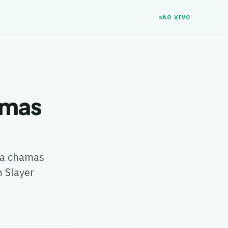
AO VIVO
amas
ra chamas
 Slayer