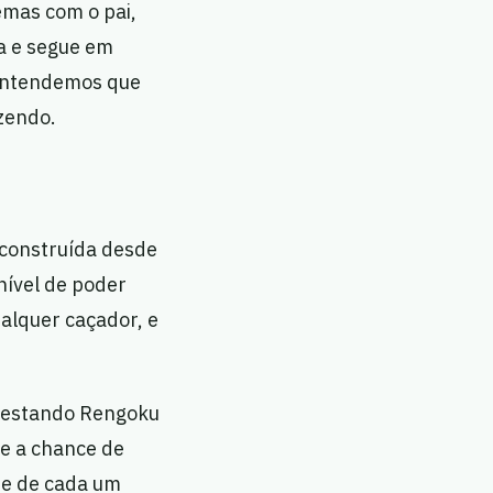
emas com o pai,
ia e segue em
e entendemos que
zendo.
 construída desde
ível de poder
alquer caçador, e
 testando Rengoku
ce a chance de
de de cada um