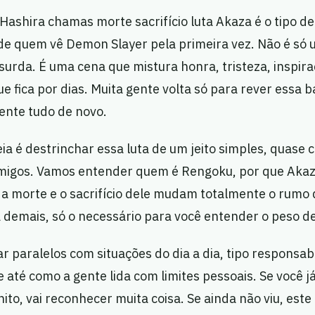
ashira chamas morte sacrifício luta Akaza é o tipo d
de quem vê Demon Slayer pela primeira vez. Não é só 
rda. É uma cena que mistura honra, tristeza, inspira
ue fica por dias. Muita gente volta só para rever essa
sente tudo de novo.
deia é destrinchar essa luta de um jeito simples, quas
migos. Vamos entender quem é Rengoku, por que Akaza
a morte e o sacrifício dele mudam totalmente o rumo d
 demais, só o necessário para você entender o peso d
paralelos com situações do dia a dia, tipo responsab
 e até como a gente lida com limites pessoais. Se você 
nito, vai reconhecer muita coisa. Se ainda não viu, est