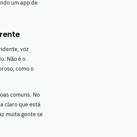
sando um app de
erente
idente, voz
o. Não é o
oroso, como o
ssoas comuns. No
a claro que está
az muita gente se