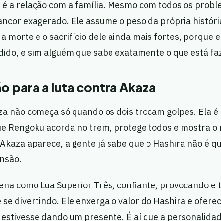
 é a relação com a família. Mesmo com todos os probl
ancor exagerado. Ele assume o peso da própria histór
a a morte e o sacrifício dele ainda mais fortes, porqu
dido, e sim alguém que sabe exatamente o que está fa
o para a luta contra Akaza
za não começa só quando os dois trocam golpes. Ela é
 Rengoku acorda no trem, protege todos e mostra o n
kaza aparece, a gente já sabe que o Hashira não é qu
ensão.
ena como Lua Superior Três, confiante, provocando e
 se divertindo. Ele enxerga o valor do Hashira e ofere
e estivesse dando um presente. É aí que a personalida