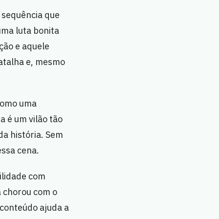
e sequência que
uma luta bonita
ção e aquele
 batalha e, mesmo
e como uma
 é um vilão tão
a história. Sem
essa cena.
ilidade com
já chorou com o
e conteúdo ajuda a