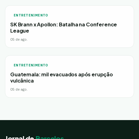
ENTRETENIMENTO
SK Brann x Apollon: Batalha na Conference
League
05 de ago.
ENTRETENIMENTO
Guatemala: mil evacuados após erupção
vulcânica
05 de ago.
Jornal de
Barcelos