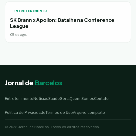
ENTRETENIMENTO
SK Brann x Apollon: Batalha na Conference
League
05 de ago.
Jornal de
Barcelos
Entretenimento
Notícias
Saúde
Geral
Quem Somos
Contato
Política de Privacidade
Termos de Uso
Arquivo completo
© 2026 Jornal de Barcelos. Todos os direitos reservados.