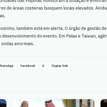
toridades das Filipinas monitoram a situação e emiti
es de áreas costeiras busquem locais elevados. Ainda
as.
 vizinho, também está em alerta. O órgão de gestão de
 desenvolvimento do evento. Em Palau e Taiwan, agênc
e ondas anormais.
hatsApp
Facebook
X
Copiar link