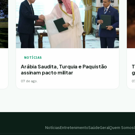
NOTÍCIAS
Arábia Saudita, Turquia e Paquistão
T
assinam pacto militar
g
07 de ago.
0
Notícias
Entretenimento
Saúde
Geral
Quem Somos