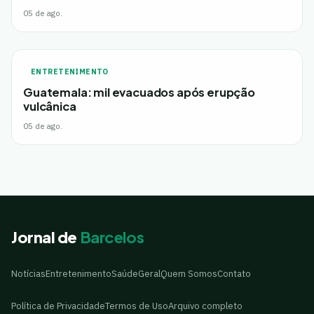
05 de ago.
ENTRETENIMENTO
Guatemala: mil evacuados após erupção
vulcânica
05 de ago.
Jornal de
Barcelos
Notícias
Entretenimento
Saúde
Geral
Quem Somos
Contato
Política de Privacidade
Termos de Uso
Arquivo completo