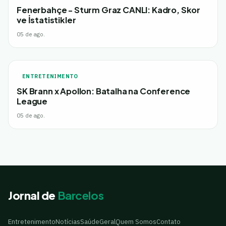
Fenerbahçe - Sturm Graz CANLI: Kadro, Skor
ve İstatistikler
05 de ago.
ENTRETENIMENTO
SK Brann x Apollon: Batalha na Conference
League
05 de ago.
Jornal de
Barcelos
Entretenimento
Notícias
Saúde
Geral
Quem Somos
Contato