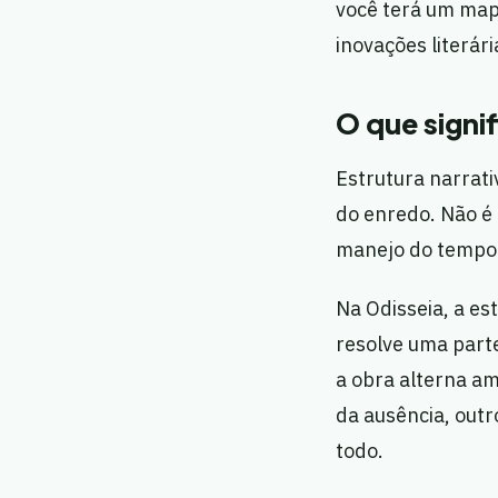
você terá um map
inovações literá
O que signif
Estrutura narrati
do enredo. Não é
manejo do tempo 
Na Odisseia, a e
resolve uma parte
a obra alterna a
da ausência, outr
todo.