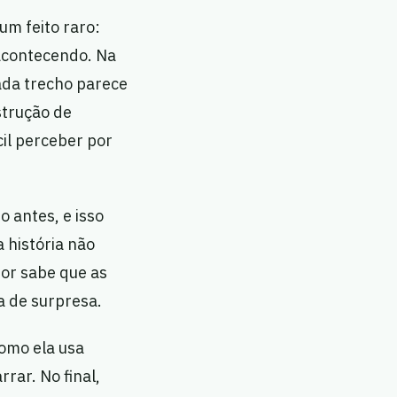
um feito raro:
 acontecendo. Na
ada trecho parece
strução de
il perceber por
o antes, e isso
 história não
tor sabe que as
 de surpresa.
como ela usa
rar. No final,