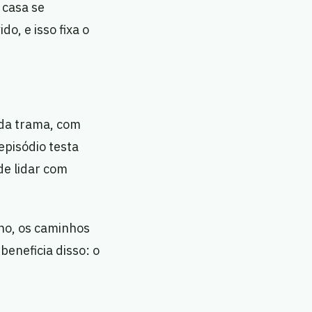
 casa se
o, e isso fixa o
 da trama, com
 episódio testa
de lidar com
no, os caminhos
beneficia disso: o