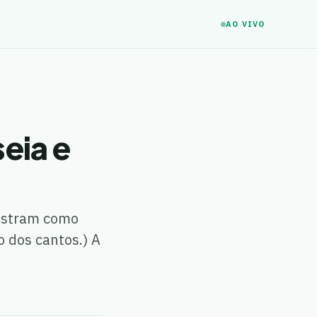
AO VIVO
seia e
mostram como
o dos cantos.) A