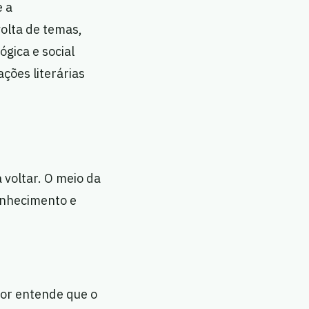
e a
olta de temas,
gica e social
ções literárias
voltar. O meio da
onhecimento e
tor entende que o