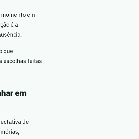
 o momento em
ação é a
ausência.
o que
 escolhas feitas
nhar em
pectativa de
emórias,