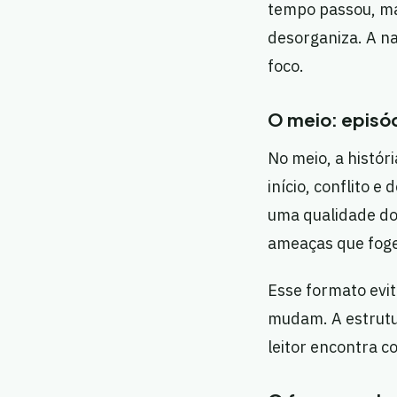
tempo passou, ma
desorganiza. A nar
foco.
O meio: episó
No meio, a histór
início, conflito e
uma qualidade do
ameaças que fog
Esse formato evi
mudam. A estrutur
leitor encontra c