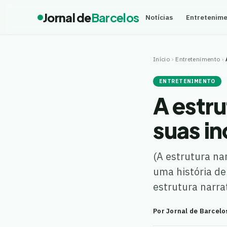
Jornal de
Barcelos
Notícias
Entretenim
Início
›
Entretenimento
›
ENTRETENIMENTO
A estru
suas in
(A estrutura na
uma história de
estrutura narra
Por Jornal de Barcelo