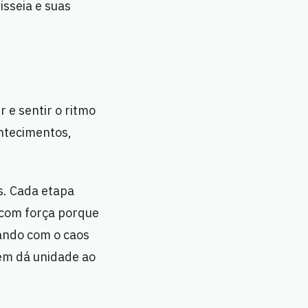
sseia e suas
r e sentir o ritmo
ntecimentos,
s. Cada etapa
 com força porque
ando com o caos
vem dá unidade ao