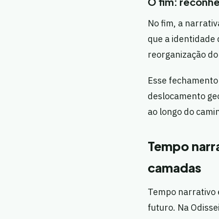
O fim: reconh
No fim, a narrat
que a identidade 
reorganização do
Esse fechamento 
deslocamento geog
ao longo do cami
Tempo narra
camadas
Tempo narrativo é
futuro. Na Odisse