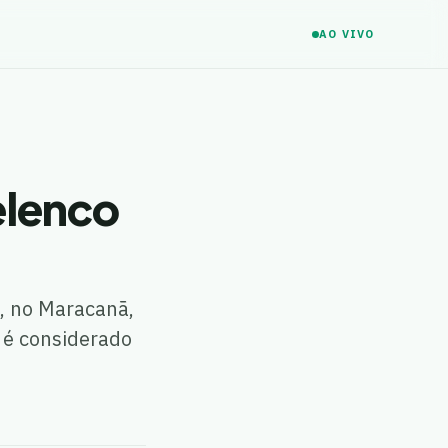
AO VIVO
elenco
, no Maracanã,
, é considerado