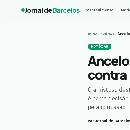
Jornal de
Barcelos
Entretenimento
Notí
Início
›
Notícias
›
Ancelo
NOTÍCIAS
Ancelot
contra
O amistoso dest
é parte decisão
pela comissão 
Por Jornal de Barcelo