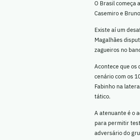
O Brasil começa a
Casemiro e Bruno 
Existe aí um desa
Magalhães disput
zagueiros no banc
Acontece que os d
cenário com os 10
Fabinho na later
tático.
A atenuante é o a
para permitir te
adversário do grup