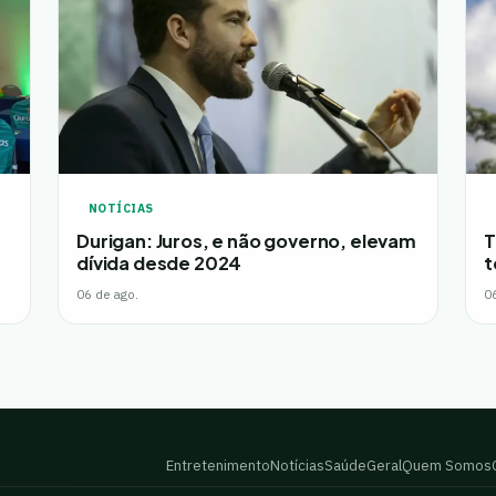
NOTÍCIAS
Durigan: Juros, e não governo, elevam
T
dívida desde 2024
t
06 de ago.
0
Entretenimento
Notícias
Saúde
Geral
Quem Somos