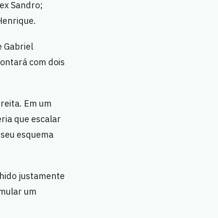
lex Sandro;
Henrique.
e Gabriel
contará com dois
ireita. Em um
ria que escalar
r seu esquema
lhido justamente
emular um