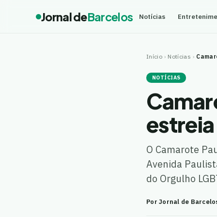
Jornal de
Barcelos
Notícias
Entretenim
Início
›
Notícias
›
Camaro
NOTÍCIAS
Camaro
estrei
O Camarote Paul
Avenida Paulist
do Orgulho LGB
Por Jornal de Barcelo