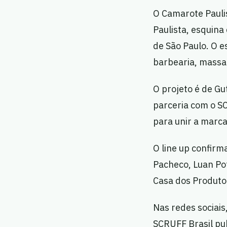
O Camarote Paulis
Paulista, esquin
de São Paulo. O e
barbearia, massa
O projeto é de Gu
parceria com o S
para unir a marc
O line up confir
Pacheco, Luan Po
Casa dos Produt
Nas redes sociai
SCRUFF Brasil pub