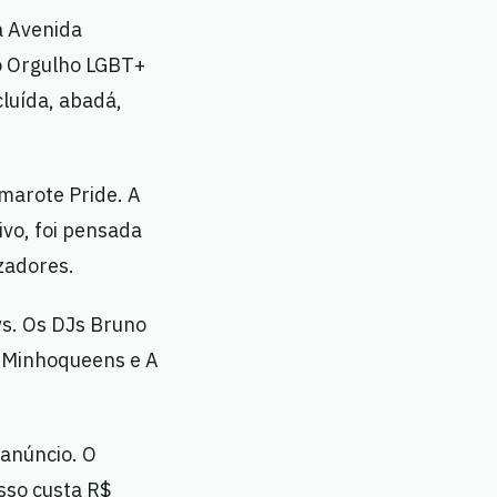
a Avenida
o Orgulho LGBT+
cluída, abadá,
marote Pride. A
vo, foi pensada
zadores.
ws. Os DJs Bruno
, Minhoqueens e A
 anúncio. O
sso custa R$