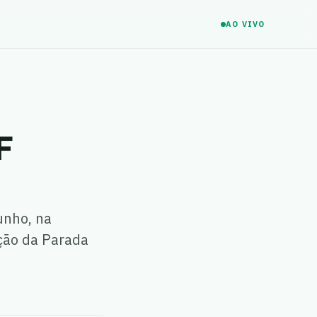
AO VIVO
F
unho, na
ção da Parada