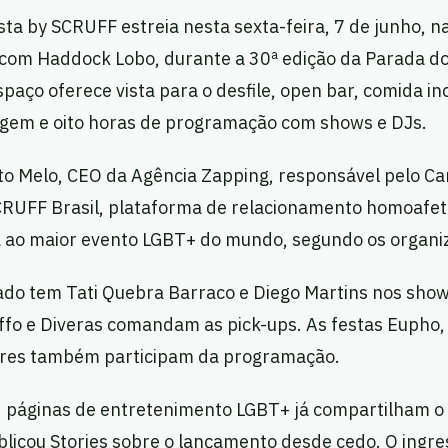
ta by SCRUFF estreia nesta sexta-feira, 7 de junho, n
a com Haddock Lobo, durante a 30ª edição da Parada d
spaço oferece vista para o desfile, open bar, comida in
gem e oito horas de programação com shows e DJs.
to Melo, CEO da Agência Zapping, responsável pelo Ca
CRUFF Brasil, plataforma de relacionamento homoafeti
a ao maior evento LGBT+ do mundo, segundo os organi
mado tem Tati Quebra Barraco e Diego Martins nos sho
ffo e Diveras comandam as pick-ups. As festas Eupho
ores também participam da programação.
s, páginas de entretenimento LGBT+ já compartilham o
licou Stories sobre o lançamento desde cedo. O ingre