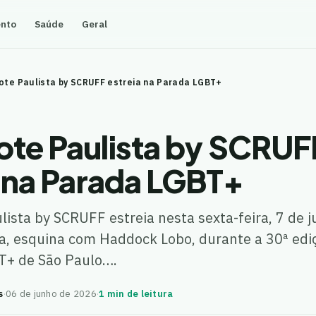
ento
Saúde
Geral
te Paulista by SCRUFF estreia na Parada LGBT+
te Paulista by SCRUF
a na Parada LGBT+
ista by SCRUFF estreia nesta sexta-feira, 7 de j
a, esquina com Haddock Lobo, durante a 30ª edi
T+ de São Paulo….
s
·
06 de junho de 2026
·
1 min de leitura