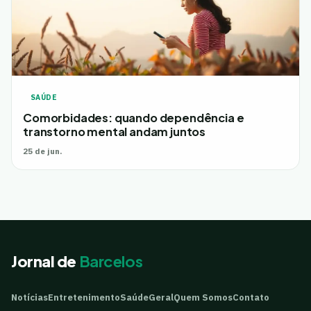
SAÚDE
Comorbidades: quando dependência e
transtorno mental andam juntos
25 de jun.
Jornal de
Barcelos
Notícias
Entretenimento
Saúde
Geral
Quem Somos
Contato