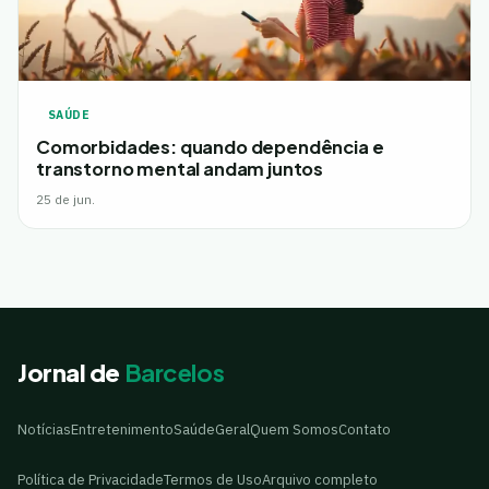
SAÚDE
Comorbidades: quando dependência e
transtorno mental andam juntos
25 de jun.
Jornal de
Barcelos
Notícias
Entretenimento
Saúde
Geral
Quem Somos
Contato
Política de Privacidade
Termos de Uso
Arquivo completo