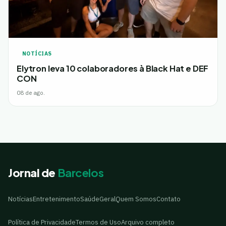
NOTÍCIAS
Elytron leva 10 colaboradores à Black Hat e DEF
CON
08 de ago.
Jornal de
Barcelos
Notícias
Entretenimento
Saúde
Geral
Quem Somos
Contato
Política de Privacidade
Termos de Uso
Arquivo completo