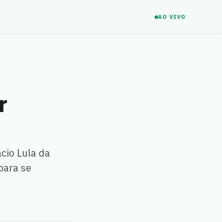
AO VIVO
r
cio Lula da
para se