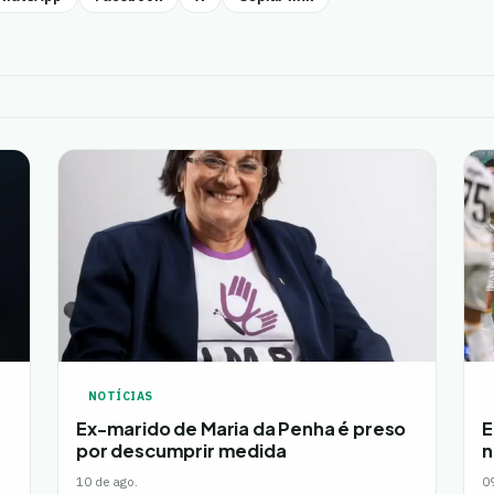
NOTÍCIAS
Ex-marido de Maria da Penha é preso
E
por descumprir medida
n
10 de ago.
0