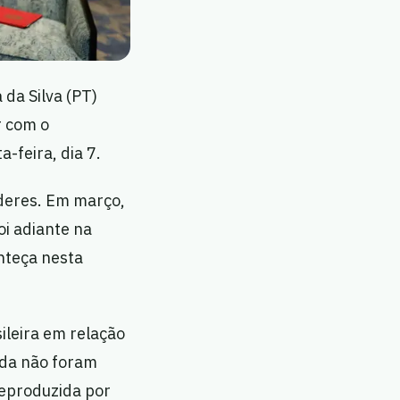
 da Silva (PT)
r com o
-feira, dia 7.
íderes. Em março,
oi adiante na
nteça nesta
ileira em relação
nda não foram
 reproduzida por