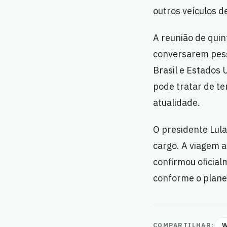
outros veículos d
A reunião de quin
conversarem pess
Brasil e Estados 
pode tratar de te
atualidade.
O presidente Lul
cargo. A viagem 
confirmou oficial
conforme o plane
W
COMPARTILHAR: