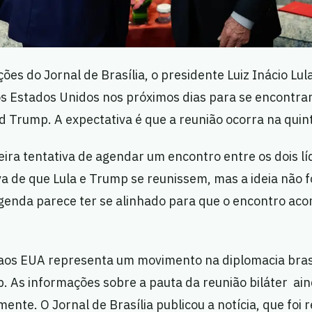
es do Jornal de Brasília, o presidente Luiz Inácio Lula
os Estados Unidos nos próximos dias para se encontra
 Trump. A expectativa é que a reunião ocorra na quinta
eira tentativa de agendar um encontro entre os dois l
va de que Lula e Trump se reunissem, mas a ideia não f
genda parece ter se alinhado para que o encontro aco
 aos EUA representa um movimento na diplomacia bras
. As informações sobre a pauta da reunião biláter ai
mente. O Jornal de Brasília publicou a notícia, que foi