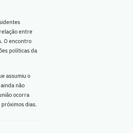
esidentes
relação entre
s. O encontro
es políticas da
ue assumiu o
 ainda não
união ocorra
 próximos dias.